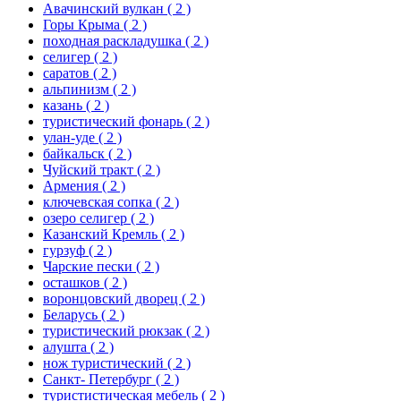
Авачинский вулкан
( 2 )
Горы Крыма
( 2 )
походная раскладушка
( 2 )
селигер
( 2 )
саратов
( 2 )
альпинизм
( 2 )
казань
( 2 )
туристический фонарь
( 2 )
улан-уде
( 2 )
байкальск
( 2 )
Чуйский тракт
( 2 )
Армения
( 2 )
ключевская сопка
( 2 )
озеро селигер
( 2 )
Казанский Кремль
( 2 )
гурзуф
( 2 )
Чарские пески
( 2 )
осташков
( 2 )
воронцовский дворец
( 2 )
Беларусь
( 2 )
туристический рюкзак
( 2 )
алушта
( 2 )
нож туристический
( 2 )
Санкт- Петербург
( 2 )
туристистическая мебель
( 2 )