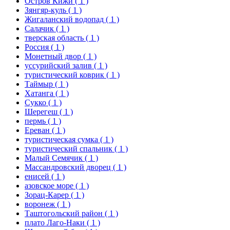
Остров Кижи
( 1 )
Зянгяр-куль
( 1 )
Жигаланский водопад
( 1 )
Салачик
( 1 )
тверская область
( 1 )
Россия
( 1 )
Монетный двор
( 1 )
уссурийский залив
( 1 )
туристический коврик
( 1 )
Таймыр
( 1 )
Хатанга
( 1 )
Сукко
( 1 )
Шерегеш
( 1 )
пермь
( 1 )
Ереван
( 1 )
туристическая сумка
( 1 )
туристический спальник
( 1 )
Малый Семячик
( 1 )
Массандровский дворец
( 1 )
енисей
( 1 )
азовское море
( 1 )
Зорац-Карер
( 1 )
воронеж
( 1 )
Таштогольский район
( 1 )
плато Лаго-Наки
( 1 )