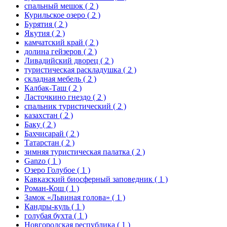
спальный мешок
( 2 )
Курильское озеро
( 2 )
Бурятия
( 2 )
Якутия
( 2 )
камчатский край
( 2 )
долина гейзеров
( 2 )
Ливадийский дворец
( 2 )
туристическая раскладушка
( 2 )
складная мебель
( 2 )
Калбак-Таш
( 2 )
Ласточкино гнездо
( 2 )
спальник туристический
( 2 )
казахстан
( 2 )
Баку
( 2 )
Бахчисарай
( 2 )
Татарстан
( 2 )
зимняя туристическая палатка
( 2 )
Ganzo
( 1 )
Озеро Голубое
( 1 )
Кавказский биосферный заповедник
( 1 )
Роман-Кош
( 1 )
Замок «Львиная голова»
( 1 )
Кандры-куль
( 1 )
голубая бухта
( 1 )
Новгородская республика
( 1 )