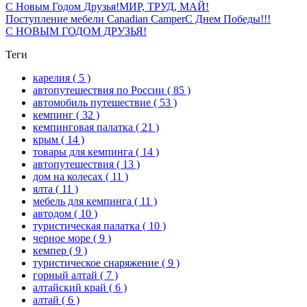
С Новым Годом Друзья!
МИР, ТРУД, МАЙ!
Поступление мебели Canadian Camper
С Днем Победы!!!
С НОВЫМ ГОДОМ ДРУЗЬЯ!
Теги
карелия
( 5 )
автопутешествия по России
( 85 )
автомобиль путешествие
( 53 )
кемпинг
( 32 )
кемпинговая палатка
( 21 )
крым
( 14 )
товары для кемпинга
( 14 )
автопутешествия
( 13 )
дом на колесах
( 11 )
ялта
( 11 )
мебель для кемпинга
( 11 )
автодом
( 10 )
туристическая палатка
( 10 )
черное море
( 9 )
кемпер
( 9 )
туристическое снаряжение
( 9 )
горный алтай
( 7 )
алтайский край
( 6 )
алтай
( 6 )