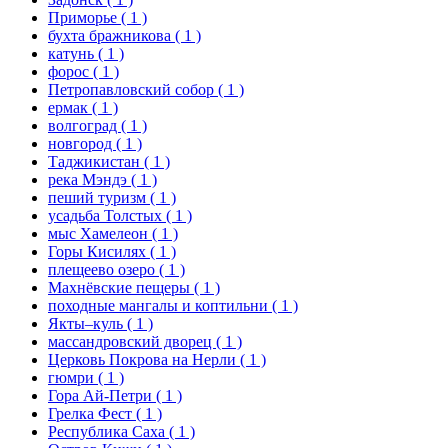
Приморье
( 1 )
бухта бражникова
( 1 )
катунь
( 1 )
форос
( 1 )
Петропавловский собор
( 1 )
ермак
( 1 )
волгоград
( 1 )
новгород
( 1 )
Таджикистан
( 1 )
река Мэндэ
( 1 )
пеший туризм
( 1 )
усадьба Толстых
( 1 )
мыс Хамелеон
( 1 )
Горы Кисилях
( 1 )
плещеево озеро
( 1 )
Махнёвские пещеры
( 1 )
походные мангалы и коптильни
( 1 )
Якты–куль
( 1 )
массандровский дворец
( 1 )
Церковь Покрова на Нерли
( 1 )
гюмри
( 1 )
Гора Ай-Петри
( 1 )
Грелка Фест
( 1 )
Республика Саха
( 1 )