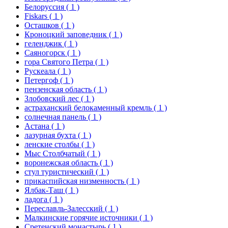
Белоруссия
( 1 )
Fiskars
( 1 )
Осташков
( 1 )
Кроноцкий заповедник
( 1 )
геленджик
( 1 )
Саяногорск
( 1 )
гора Святого Петра
( 1 )
Рускеала
( 1 )
Петергоф
( 1 )
пензенская область
( 1 )
Злобовский лес
( 1 )
астраханский белокаменный кремль
( 1 )
солнечная панель
( 1 )
Астана
( 1 )
лазурная бухта
( 1 )
ленские столбы
( 1 )
Мыс Столбчатый
( 1 )
воронежская область
( 1 )
стул туристический
( 1 )
прикаспийская низменность
( 1 )
Ялбак-Таш
( 1 )
ладога
( 1 )
Переславль-Залесский
( 1 )
Малкинские горячие источники
( 1 )
Сретенский монастырь
( 1 )