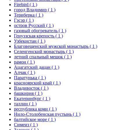
Firebird
( 1 )
город Владимир
( 1 )
Териберка
( 1 )
Гэсэр
( 1 )
остров Русский
( 1 )
газовый обогреватель
( 1 )
Генуэзская крепость
( 1 )
Узбекистан
( 1 )
Благовещенский мужской монастырь
( 1 )
Селенгенский монастырь
( 1 )
летний спальный мешок
( 1 )
рамон
( 1 )
Ацагатский дацан
( 1 )
Алчак
( 1 )
Паратунька
( 1 )
красноярский край
( 1 )
Владивосток
( 1 )
башкирия
( 1 )
Екатеринбург
( 1 )
таллин
( 1 )
республика коми
( 1 )
Нило-Столобенская пустынь
( 1 )
балтийское море
( 1 )
Симеиз
( 1 )
Задонск
( 1 )