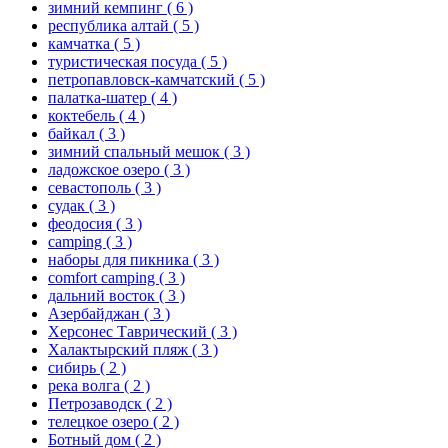
зимний кемпинг
( 6 )
республика алтай
( 5 )
камчатка
( 5 )
туристическая посуда
( 5 )
петропавловск-камчатский
( 5 )
палатка-шатер
( 4 )
коктебель
( 4 )
байкал
( 3 )
зимний спальный мешок
( 3 )
ладожское озеро
( 3 )
севастополь
( 3 )
судак
( 3 )
феодосия
( 3 )
camping
( 3 )
наборы для пикника
( 3 )
comfort camping
( 3 )
дальний восток
( 3 )
Азербайджан
( 3 )
Херсонес Таврический
( 3 )
Халактырский пляж
( 3 )
сибирь
( 2 )
река волга
( 2 )
Петрозаводск
( 2 )
телецкое озеро
( 2 )
Ботный дом
( 2 )