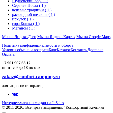
Шушенский бор
( 1 )
Сергиев Посад
( 1 )
вечевые традиции
( 1 )
раскладной шезлонг
( 1 )
иркутск
( 1 )
гора Кошка
( 1 )
Меганом
( 1 )
Мы на Яндекс.Дзен
Мы на Яндекс.Картах
Мы на Google Maps
Политика конфиденциальности и оферта
Условия обмена и возврата
Блог
Каталог
Контакты
Доставка
Оплата
+7 901 907 65 12
пн-пт с 9 до 18 по мск
zakaz@comfort-camping.ru
для запросов от юр.лиц
Интернет-магазин создан на InSales
© 2011-2026. Все права защищены. "Комфортный Кемпинг"