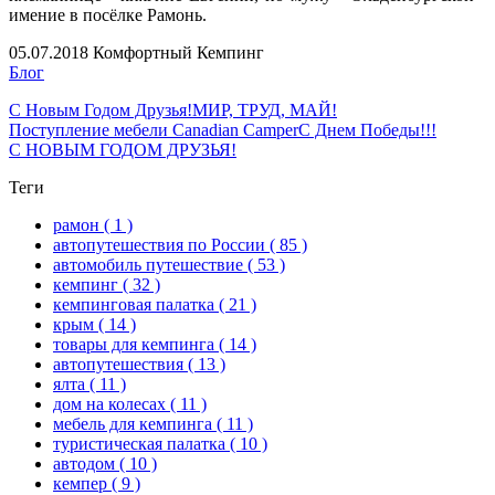
имение в посёлке Рамонь.
05.07.2018
Комфортный Кемпинг
Блог
С Новым Годом Друзья!
МИР, ТРУД, МАЙ!
Поступление мебели Canadian Camper
С Днем Победы!!!
С НОВЫМ ГОДОМ ДРУЗЬЯ!
Теги
рамон
( 1 )
автопутешествия по России
( 85 )
автомобиль путешествие
( 53 )
кемпинг
( 32 )
кемпинговая палатка
( 21 )
крым
( 14 )
товары для кемпинга
( 14 )
автопутешествия
( 13 )
ялта
( 11 )
дом на колесах
( 11 )
мебель для кемпинга
( 11 )
туристическая палатка
( 10 )
автодом
( 10 )
кемпер
( 9 )