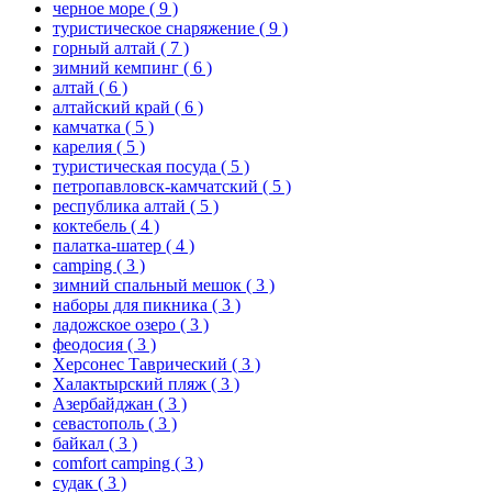
черное море
( 9 )
туристическое снаряжение
( 9 )
горный алтай
( 7 )
зимний кемпинг
( 6 )
алтай
( 6 )
алтайский край
( 6 )
камчатка
( 5 )
карелия
( 5 )
туристическая посуда
( 5 )
петропавловск-камчатский
( 5 )
республика алтай
( 5 )
коктебель
( 4 )
палатка-шатер
( 4 )
camping
( 3 )
зимний спальный мешок
( 3 )
наборы для пикника
( 3 )
ладожское озеро
( 3 )
феодосия
( 3 )
Херсонес Таврический
( 3 )
Халактырский пляж
( 3 )
Азербайджан
( 3 )
севастополь
( 3 )
байкал
( 3 )
comfort camping
( 3 )
судак
( 3 )