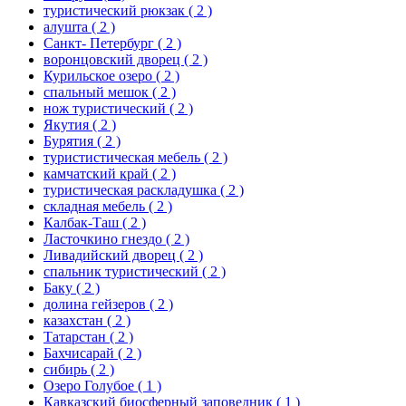
туристический рюкзак
( 2 )
алушта
( 2 )
Санкт- Петербург
( 2 )
воронцовский дворец
( 2 )
Курильское озеро
( 2 )
спальный мешок
( 2 )
нож туристический
( 2 )
Якутия
( 2 )
Бурятия
( 2 )
туристистическая мебель
( 2 )
камчатский край
( 2 )
туристическая раскладушка
( 2 )
складная мебель
( 2 )
Калбак-Таш
( 2 )
Ласточкино гнездо
( 2 )
Ливадийский дворец
( 2 )
спальник туристический
( 2 )
Баку
( 2 )
долина гейзеров
( 2 )
казахстан
( 2 )
Татарстан
( 2 )
Бахчисарай
( 2 )
сибирь
( 2 )
Озеро Голубое
( 1 )
Кавказский биосферный заповедник
( 1 )