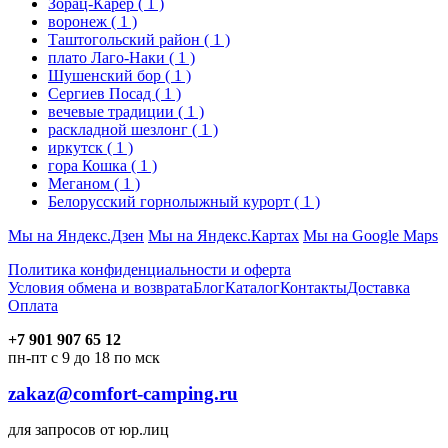
Зорац-Карер
( 1 )
воронеж
( 1 )
Таштогольский район
( 1 )
плато Лаго-Наки
( 1 )
Шушенский бор
( 1 )
Сергиев Посад
( 1 )
вечевые традиции
( 1 )
раскладной шезлонг
( 1 )
иркутск
( 1 )
гора Кошка
( 1 )
Меганом
( 1 )
Белорусский горнолыжный курорт
( 1 )
Мы на Яндекс.Дзен
Мы на Яндекс.Картах
Мы на Google Maps
Политика конфиденциальности и оферта
Условия обмена и возврата
Блог
Каталог
Контакты
Доставка
Оплата
+7 901 907 65 12
пн-пт с 9 до 18 по мск
zakaz@comfort-camping.ru
для запросов от юр.лиц