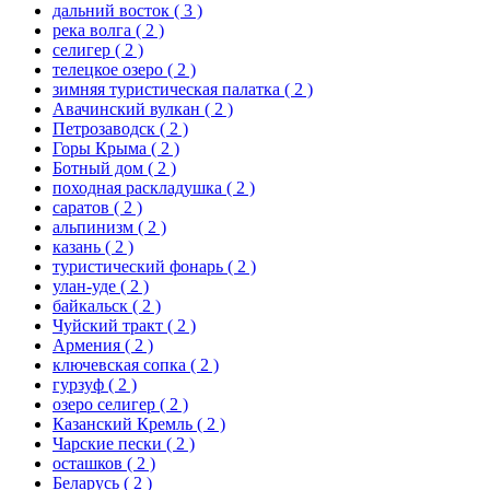
дальний восток
( 3 )
река волга
( 2 )
селигер
( 2 )
телецкое озеро
( 2 )
зимняя туристическая палатка
( 2 )
Авачинский вулкан
( 2 )
Петрозаводск
( 2 )
Горы Крыма
( 2 )
Ботный дом
( 2 )
походная раскладушка
( 2 )
саратов
( 2 )
альпинизм
( 2 )
казань
( 2 )
туристический фонарь
( 2 )
улан-уде
( 2 )
байкальск
( 2 )
Чуйский тракт
( 2 )
Армения
( 2 )
ключевская сопка
( 2 )
гурзуф
( 2 )
озеро селигер
( 2 )
Казанский Кремль
( 2 )
Чарские пески
( 2 )
осташков
( 2 )
Беларусь
( 2 )