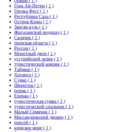
гюмри
( 1 )
Гора Ай-Петри
( 1 )
Грелка Фест
( 1 )
Республика Саха
( 1 )
Остров Кижи
( 1 )
Зянгяр-куль
( 1 )
Жигаланский водопад
( 1 )
Салачик
( 1 )
тверская область
( 1 )
Россия
( 1 )
Монетный двор
( 1 )
уссурийский залив
( 1 )
туристический коврик
( 1 )
Таймыр
( 1 )
Хатанга
( 1 )
Сукко
( 1 )
Шерегеш
( 1 )
пермь
( 1 )
Ереван
( 1 )
туристическая сумка
( 1 )
туристический спальник
( 1 )
Малый Семячик
( 1 )
Массандровский дворец
( 1 )
енисей
( 1 )
азовское море
( 1 )