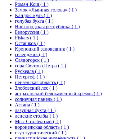
Роман-Кош
( 1 )
Замок «Львиная голова»
( 1 )
Кандры-куль
( 1 )
голубая бухта
( 1 )
Новгородская республика
( 1 )
Белоруссия
( 1 )
Fiskars
( 1 )
Осташков
( 1 )
Кроноцкий заповедник
( 1 )
геленджик
( 1 )
Саяногорск
( 1 )
гора Святого Петра
( 1 )
Рускеала
( 1 )
Петергоф
( 1 )
пензенская область
( 1 )
Злобовский лес
( 1 )
астраханский белокаменный кремль
( 1 )
солнечная панель
( 1 )
Астана
( 1 )
лазурная бухта
( 1 )
ленские столбы
( 1 )
Мыс Столбчатый
( 1 )
воронежская область
( 1 )
стул туристический
( 1 )
прикаспийская низменность
( 1 )