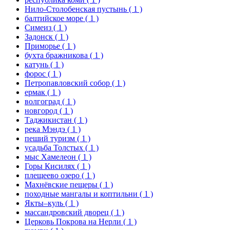
Нило-Столобенская пустынь
( 1 )
балтийское море
( 1 )
Симеиз
( 1 )
Задонск
( 1 )
Приморье
( 1 )
бухта бражникова
( 1 )
катунь
( 1 )
форос
( 1 )
Петропавловский собор
( 1 )
ермак
( 1 )
волгоград
( 1 )
новгород
( 1 )
Таджикистан
( 1 )
река Мэндэ
( 1 )
пеший туризм
( 1 )
усадьба Толстых
( 1 )
мыс Хамелеон
( 1 )
Горы Кисилях
( 1 )
плещеево озеро
( 1 )
Махнёвские пещеры
( 1 )
походные мангалы и коптильни
( 1 )
Якты–куль
( 1 )
массандровский дворец
( 1 )
Церковь Покрова на Нерли
( 1 )