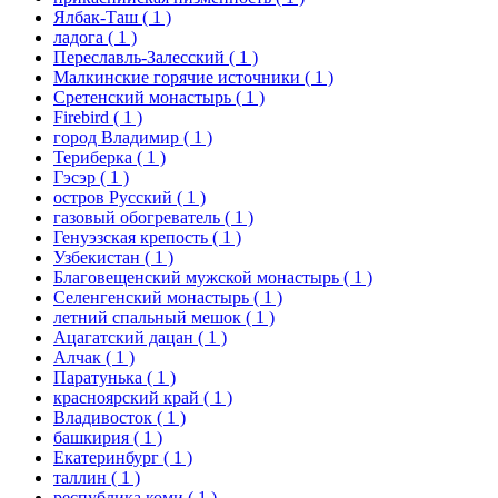
Ялбак-Таш
( 1 )
ладога
( 1 )
Переславль-Залесский
( 1 )
Малкинские горячие источники
( 1 )
Сретенский монастырь
( 1 )
Firebird
( 1 )
город Владимир
( 1 )
Териберка
( 1 )
Гэсэр
( 1 )
остров Русский
( 1 )
газовый обогреватель
( 1 )
Генуэзская крепость
( 1 )
Узбекистан
( 1 )
Благовещенский мужской монастырь
( 1 )
Селенгенский монастырь
( 1 )
летний спальный мешок
( 1 )
Ацагатский дацан
( 1 )
Алчак
( 1 )
Паратунька
( 1 )
красноярский край
( 1 )
Владивосток
( 1 )
башкирия
( 1 )
Екатеринбург
( 1 )
таллин
( 1 )
республика коми
( 1 )