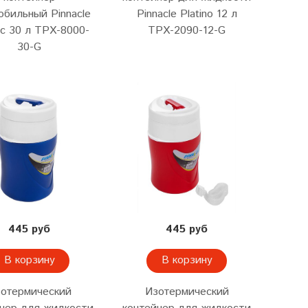
обильный Pinnacle
Pinnacle Platino 12 л
ric 30 л TPX-8000-
TPX-2090-12-G
30-G
445 руб
445 руб
В корзину
В корзину
отермический
Изотермический