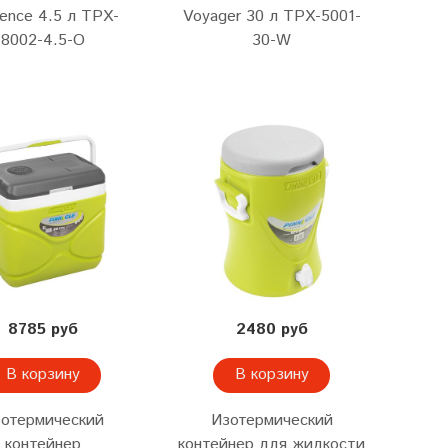
ence 4.5 л TPX-
Voyager 30 л TPX-5001-
8002-4.5-O
30-W
8785 руб
2480 руб
В корзину
В корзину
отермический
Изотермический
контейнер
контейнер для жидкости