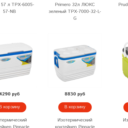
 57 л TPX-6005-
Primero 32л ЛЮКС
Prud
57-NB
зеленый TPX-7000-32-L-
G
4290 руб
8830 руб
В корзину
В корзину
термический
Изотермический
Из
ейнер Pinnacle
контейнер Pinnacle