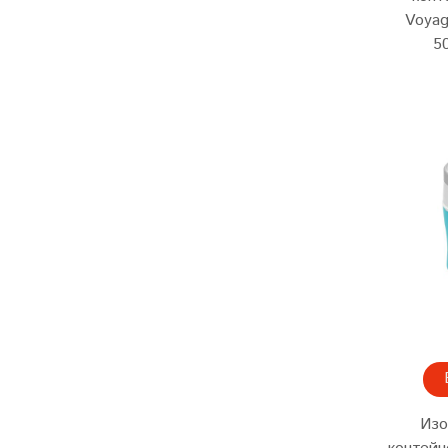
Voyag
5
Изо