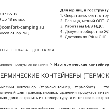
Для юр.лиц и госструкту
907 65 12
1. Оперативно: счет, отгру
9 до 18 по мск
2. Розница, мелкий ОПТ, 
3.
Работаем БЕЗ НДС.
comfort-camping.ru
4. Документооборот по Э
росов от юр.лиц
5. Доставка по РФ и СНГ.
КТЫ
ОПЛАТА
ДОСТАВКА
анение продуктов питания
Изотермические контейнер
ЕРМИЧЕСКИЕ КОНТЕЙНЕРЫ (ТЕРМОК
ический контейнер (термоконтейнер, термобокс) - э
наченный для транспортировки, хранения продуктов питани
ьно долго сохранить их температуру, а источника электроп
благодаря термоконтейнерам продукты защищены от 