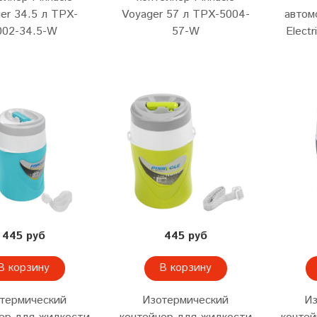
er 34.5 л TPX-
Voyager 57 л TPX-5004-
автом
002-34.5-W
57-W
Elect
445 руб
445 руб
В корзину
В корзину
термический
Изотермический
Из