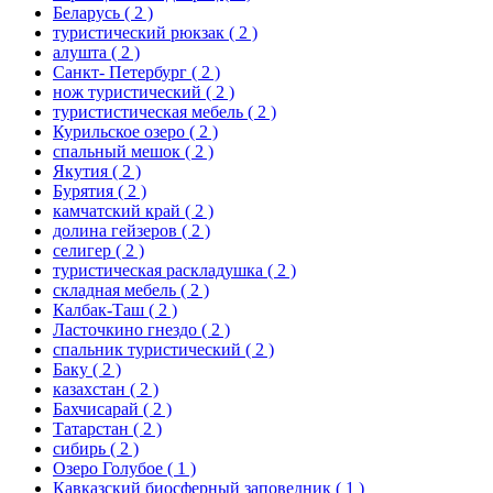
Беларусь
( 2 )
туристический рюкзак
( 2 )
алушта
( 2 )
Санкт- Петербург
( 2 )
нож туристический
( 2 )
туристистическая мебель
( 2 )
Курильское озеро
( 2 )
спальный мешок
( 2 )
Якутия
( 2 )
Бурятия
( 2 )
камчатский край
( 2 )
долина гейзеров
( 2 )
селигер
( 2 )
туристическая раскладушка
( 2 )
складная мебель
( 2 )
Калбак-Таш
( 2 )
Ласточкино гнездо
( 2 )
спальник туристический
( 2 )
Баку
( 2 )
казахстан
( 2 )
Бахчисарай
( 2 )
Татарстан
( 2 )
сибирь
( 2 )
Озеро Голубое
( 1 )
Кавказский биосферный заповедник
( 1 )