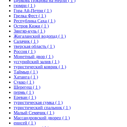
Церковь Покрова на Нерли
( 1 )
гюмри
( 1 )
Гора Ай-Петри
( 1 )
Грелка Фест
( 1 )
Республика Саха
( 1 )
Остров Кижи
( 1 )
Зянгяр-куль
( 1 )
Жигаланский водопад
( 1 )
Салачик
( 1 )
тверская область
( 1 )
Россия
( 1 )
Монетный двор
( 1 )
уссурийский залив
( 1 )
туристический коврик
( 1 )
Таймыр
( 1 )
Хатанга
( 1 )
Сукко
( 1 )
Шерегеш
( 1 )
пермь
( 1 )
Ереван
( 1 )
туристическая сумка
( 1 )
туристический спальник
( 1 )
Малый Семячик
( 1 )
Массандровский дворец
( 1 )
енисей
( 1 )