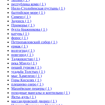
республика коми
( 1 )
Нило-Столобенская пустынь
( 1 )
балтийское море
( 1 )
Симеиз
( 1 )
Задонск
( 1 )
Приморье
( 1 )
бухта бражникова
( 1 )
катунь
( 1 )
форос
( 1 )
Петропавловский собор
( 1 )
ермак
( 1 )
волгоград
( 1 )
новгород
( 1 )
Таджикистан
( 1 )
река Мэндэ
( 1 )
пеший туризм
( 1 )
усадьба Толстых
( 1 )
мыс Хамелеон
( 1 )
Горы Кисилях
( 1 )
плещеево озеро
( 1 )
Махнёвские пещеры
( 1 )
походные мангалы и коптильни
( 1 )
Якты–куль
( 1 )
массандровский дворец
( 1 )