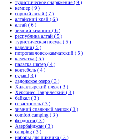
туристическое снаряжение
( 9 )
кемпер
( 9 )
горный алтай
( 7 )
алтайский край
( 6 )
алтай
( 6 )
зимний кемпинг
( 6 )
республика алтай
( 5 )
туристическая посуда
( 5 )
карелия
( 5 )
петропавловск-камчатский
( 5 )
камчатка
( 5 )
палатка-шатер
( 4 )
коктебель
( 4 )
судак
( 3 )
ладожское озеро
( 3 )
Халактырский пляж
( 3 )
Херсонес Таврический
( 3 )
байкал
( 3 )
севастополь
( 3 )
зимний спальный мешок
( 3 )
comfort camping
( 3 )
феодосия
( 3 )
Азербайджан
( 3 )
camping
( 3 )
наборы для пикника
( 3 )