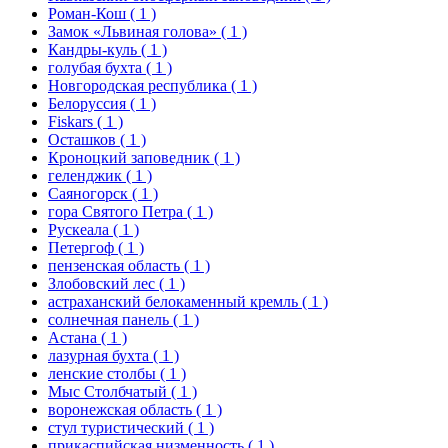
Роман-Кош
( 1 )
Замок «Львиная голова»
( 1 )
Кандры-куль
( 1 )
голубая бухта
( 1 )
Новгородская республика
( 1 )
Белоруссия
( 1 )
Fiskars
( 1 )
Осташков
( 1 )
Кроноцкий заповедник
( 1 )
геленджик
( 1 )
Саяногорск
( 1 )
гора Святого Петра
( 1 )
Рускеала
( 1 )
Петергоф
( 1 )
пензенская область
( 1 )
Злобовский лес
( 1 )
астраханский белокаменный кремль
( 1 )
солнечная панель
( 1 )
Астана
( 1 )
лазурная бухта
( 1 )
ленские столбы
( 1 )
Мыс Столбчатый
( 1 )
воронежская область
( 1 )
стул туристический
( 1 )
прикаспийская низменность
( 1 )