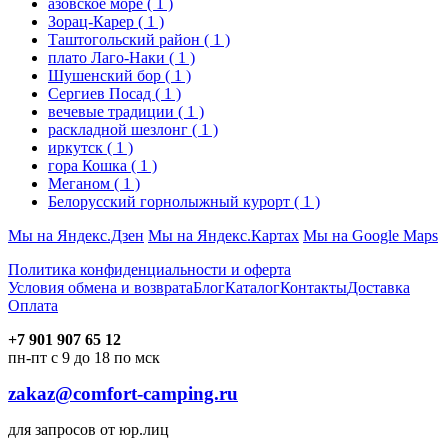
азовское море
( 1 )
Зорац-Карер
( 1 )
Таштогольский район
( 1 )
плато Лаго-Наки
( 1 )
Шушенский бор
( 1 )
Сергиев Посад
( 1 )
вечевые традиции
( 1 )
раскладной шезлонг
( 1 )
иркутск
( 1 )
гора Кошка
( 1 )
Меганом
( 1 )
Белорусский горнолыжный курорт
( 1 )
Мы на Яндекс.Дзен
Мы на Яндекс.Картах
Мы на Google Maps
Политика конфиденциальности и оферта
Условия обмена и возврата
Блог
Каталог
Контакты
Доставка
Оплата
+7 901 907 65 12
пн-пт с 9 до 18 по мск
zakaz@comfort-camping.ru
для запросов от юр.лиц