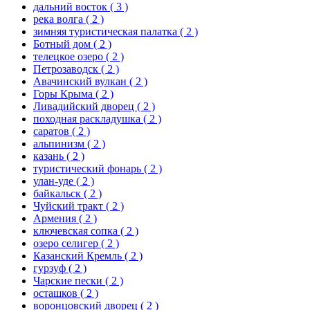
дальний восток
( 3 )
река волга
( 2 )
зимняя туристическая палатка
( 2 )
Ботный дом
( 2 )
телецкое озеро
( 2 )
Петрозаводск
( 2 )
Авачинский вулкан
( 2 )
Горы Крыма
( 2 )
Ливадийский дворец
( 2 )
походная раскладушка
( 2 )
саратов
( 2 )
альпинизм
( 2 )
казань
( 2 )
туристический фонарь
( 2 )
улан-уде
( 2 )
байкальск
( 2 )
Чуйский тракт
( 2 )
Армения
( 2 )
ключевская сопка
( 2 )
озеро селигер
( 2 )
Казанский Кремль
( 2 )
гурзуф
( 2 )
Чарские пески
( 2 )
осташков
( 2 )
воронцовский дворец
( 2 )