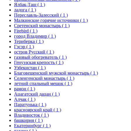
Ялбак-Таш
( 1 )
ладога
( 1 )
Переславль-Залесский
( 1 )
Малкинские горячие источники
( 1 )
Сретенский монастырь
( 1 )
Firebird
( 1 )
город Владимир
( 1 )
Териберка
( 1 )
Гэсэр
( 1 )
остров Русский
( 1 )
газовый обогреватель
( 1 )
Генуэзская крепость
( 1 )
Узбекистан
( 1 )
Благовещенский мужской монастырь
( 1 )
Селенгенский монастырь
( 1 )
летний спальный мешок
( 1 )
рамон
( 1 )
Ацагатский дацан
( 1 )
Алчак
( 1 )
Паратунька
( 1 )
красноярский край
( 1 )
Владивосток
( 1 )
башкирия
( 1 )
Екатеринбург
( 1 )
таллин
( 1 )