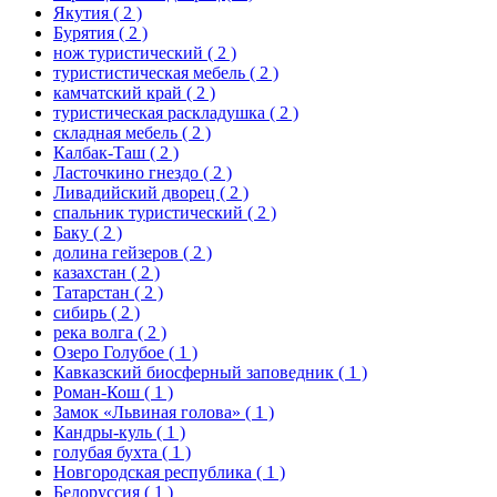
Якутия
( 2 )
Бурятия
( 2 )
нож туристический
( 2 )
туристистическая мебель
( 2 )
камчатский край
( 2 )
туристическая раскладушка
( 2 )
складная мебель
( 2 )
Калбак-Таш
( 2 )
Ласточкино гнездо
( 2 )
Ливадийский дворец
( 2 )
спальник туристический
( 2 )
Баку
( 2 )
долина гейзеров
( 2 )
казахстан
( 2 )
Татарстан
( 2 )
сибирь
( 2 )
река волга
( 2 )
Озеро Голубое
( 1 )
Кавказский биосферный заповедник
( 1 )
Роман-Кош
( 1 )
Замок «Львиная голова»
( 1 )
Кандры-куль
( 1 )
голубая бухта
( 1 )
Новгородская республика
( 1 )
Белоруссия
( 1 )