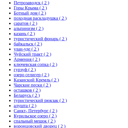
Петрозаводск
( 2 )
Горы Крыма
( 2 )
Ботный дом
( 2 )
походная раскладушка
( 2 )
саратов
( 2 )
альпинизм
( 2 )
казань
( 2 )
туристический фонарь
( 2 )
байкальск
( 2 )
улан-уде
( 2 )
Чуйский тракт
( 2 )
Армения
( 2 )
ключевская сопка
( 2 )
гурзуф
( 2 )
озеро селигер
( 2 )
Казанский Кремль
( 2 )
Чарские пески
( 2 )
осташков
( 2 )
Беларусь
( 2 )
туристический рюкзак
( 2 )
алушта
( 2 )
Санкт- Петербург
( 2 )
Курильское озеро
( 2 )
спальный мешок
( 2 )
воронцовский дворец
( 2 )