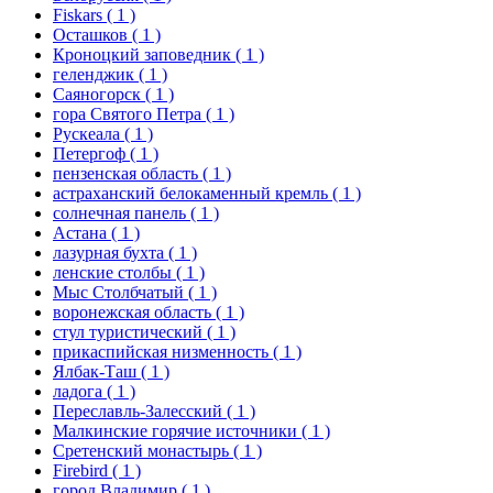
Fiskars
( 1 )
Осташков
( 1 )
Кроноцкий заповедник
( 1 )
геленджик
( 1 )
Саяногорск
( 1 )
гора Святого Петра
( 1 )
Рускеала
( 1 )
Петергоф
( 1 )
пензенская область
( 1 )
астраханский белокаменный кремль
( 1 )
солнечная панель
( 1 )
Астана
( 1 )
лазурная бухта
( 1 )
ленские столбы
( 1 )
Мыс Столбчатый
( 1 )
воронежская область
( 1 )
стул туристический
( 1 )
прикаспийская низменность
( 1 )
Ялбак-Таш
( 1 )
ладога
( 1 )
Переславль-Залесский
( 1 )
Малкинские горячие источники
( 1 )
Сретенский монастырь
( 1 )
Firebird
( 1 )
город Владимир
( 1 )