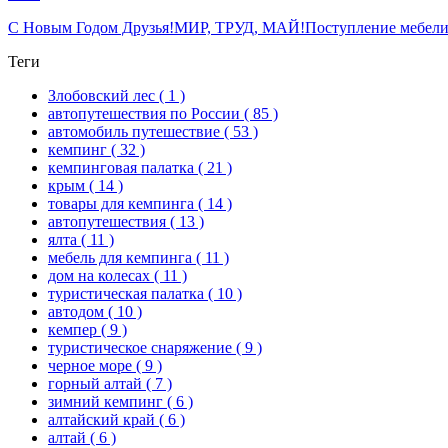
С Новым Годом Друзья!
МИР, ТРУД, МАЙ!
Поступление мебели
Теги
Злобовский лес
( 1 )
автопутешествия по России
( 85 )
автомобиль путешествие
( 53 )
кемпинг
( 32 )
кемпинговая палатка
( 21 )
крым
( 14 )
товары для кемпинга
( 14 )
автопутешествия
( 13 )
ялта
( 11 )
мебель для кемпинга
( 11 )
дом на колесах
( 11 )
туристическая палатка
( 10 )
автодом
( 10 )
кемпер
( 9 )
туристическое снаряжение
( 9 )
черное море
( 9 )
горный алтай
( 7 )
зимний кемпинг
( 6 )
алтайский край
( 6 )
алтай
( 6 )