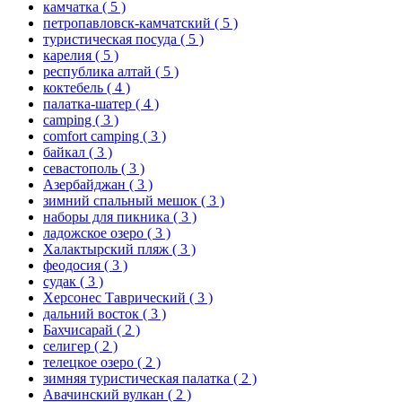
камчатка
( 5 )
петропавловск-камчатский
( 5 )
туристическая посуда
( 5 )
карелия
( 5 )
республика алтай
( 5 )
коктебель
( 4 )
палатка-шатер
( 4 )
camping
( 3 )
comfort camping
( 3 )
байкал
( 3 )
севастополь
( 3 )
Азербайджан
( 3 )
зимний спальный мешок
( 3 )
наборы для пикника
( 3 )
ладожское озеро
( 3 )
Халактырский пляж
( 3 )
феодосия
( 3 )
судак
( 3 )
Херсонес Таврический
( 3 )
дальний восток
( 3 )
Бахчисарай
( 2 )
селигер
( 2 )
телецкое озеро
( 2 )
зимняя туристическая палатка
( 2 )
Авачинский вулкан
( 2 )