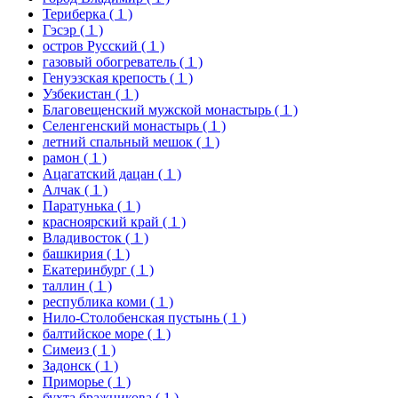
Териберка
( 1 )
Гэсэр
( 1 )
остров Русский
( 1 )
газовый обогреватель
( 1 )
Генуэзская крепость
( 1 )
Узбекистан
( 1 )
Благовещенский мужской монастырь
( 1 )
Селенгенский монастырь
( 1 )
летний спальный мешок
( 1 )
рамон
( 1 )
Ацагатский дацан
( 1 )
Алчак
( 1 )
Паратунька
( 1 )
красноярский край
( 1 )
Владивосток
( 1 )
башкирия
( 1 )
Екатеринбург
( 1 )
таллин
( 1 )
республика коми
( 1 )
Нило-Столобенская пустынь
( 1 )
балтийское море
( 1 )
Симеиз
( 1 )
Задонск
( 1 )
Приморье
( 1 )
бухта бражникова
( 1 )