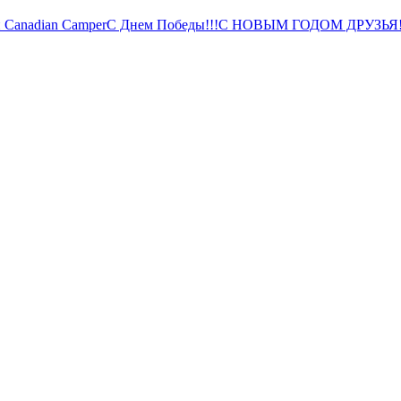
 Canadian Camper
С Днем Победы!!!
С НОВЫМ ГОДОМ ДРУЗЬЯ