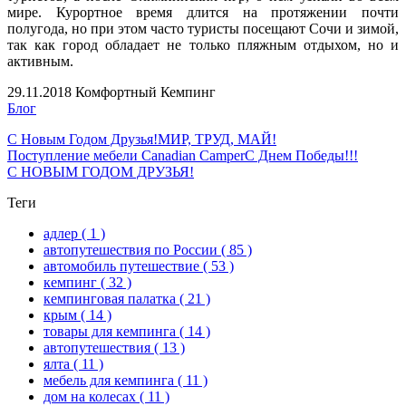
мире. Курортное время длится на протяжении почти
полугода, но при этом часто туристы посещают Сочи и зимой,
так как город обладает не только пляжным отдыхом, но и
активным.
29.11.2018
Комфортный Кемпинг
Блог
С Новым Годом Друзья!
МИР, ТРУД, МАЙ!
Поступление мебели Canadian Camper
С Днем Победы!!!
С НОВЫМ ГОДОМ ДРУЗЬЯ!
Теги
адлер
( 1 )
автопутешествия по России
( 85 )
автомобиль путешествие
( 53 )
кемпинг
( 32 )
кемпинговая палатка
( 21 )
крым
( 14 )
товары для кемпинга
( 14 )
автопутешествия
( 13 )
ялта
( 11 )
мебель для кемпинга
( 11 )
дом на колесах
( 11 )