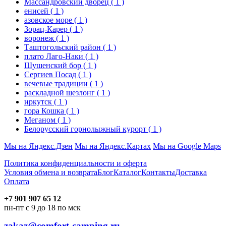
Массандровский дворец
( 1 )
енисей
( 1 )
азовское море
( 1 )
Зорац-Карер
( 1 )
воронеж
( 1 )
Таштогольский район
( 1 )
плато Лаго-Наки
( 1 )
Шушенский бор
( 1 )
Сергиев Посад
( 1 )
вечевые традиции
( 1 )
раскладной шезлонг
( 1 )
иркутск
( 1 )
гора Кошка
( 1 )
Меганом
( 1 )
Белорусский горнолыжный курорт
( 1 )
Мы на Яндекс.Дзен
Мы на Яндекс.Картах
Мы на Google Maps
Политика конфиденциальности и оферта
Условия обмена и возврата
Блог
Каталог
Контакты
Доставка
Оплата
+7 901 907 65 12
пн-пт с 9 до 18 по мск
zakaz@comfort-camping.ru