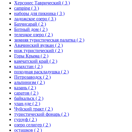
Херсонес Таврический
( 3 )
camping
( 3 )
наборы для пикника
( 3 )
ладожское озеро
( 3 )
Бахчисарай
( 2 )
Ботный дом
( 2 )
телецкое озеро
( 2 )
зимняя туристическая палатка
( 2 )
Авачинский вулкан
( 2 )
нож туристический
( 2 )
Горы Крыма
( 2 )
камчатский край
( 2 )
казахстан
( 2 )
походная раскладушка
( 2 )
Петрозаводск
( 2 )
альпинизм
( 2 )
казань
( 2 )
саратов
( 2 )
байкальск
( 2 )
улан-уде
( 2 )
Чуйский тракт
( 2 )
туристический фонарь
( 2 )
гурзуф
( 2 )
озеро селигер
( 2 )
осташков
( 2 )