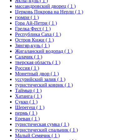
Якты–куль
( 1 )
массандровский дворец
( 1 )
Церковь Покрова на Нерли
( 1 )
гюмри
( 1 )
Гора Ай-Петри
( 1 )
Грелка Фест
( 1 )
Республика Саха
( 1 )
Остров Кижи
( 1 )
Зянгяр-куль
( 1 )
Жигаланский водопад
( 1 )
Салачик
( 1 )
тверская область
( 1 )
Россия
( 1 )
Монетный двор
( 1 )
уссурийский залив
( 1 )
туристический коврик
( 1 )
Таймыр
( 1 )
Хатанга
( 1 )
Сукко
( 1 )
Шерегеш
( 1 )
пермь
( 1 )
Ереван
( 1 )
туристическая сумка
( 1 )
туристический спальник
( 1 )
Малый Семячик
( 1 )