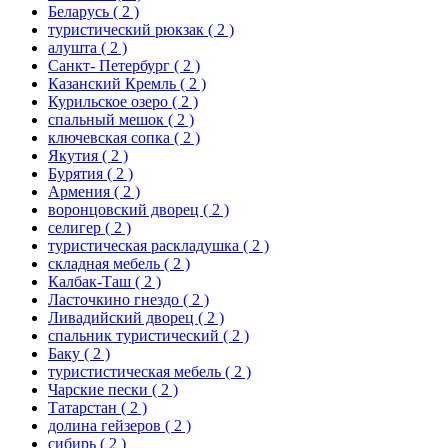
Беларусь
( 2 )
туристический рюкзак
( 2 )
алушта
( 2 )
Санкт- Петербург
( 2 )
Казанский Кремль
( 2 )
Курильское озеро
( 2 )
спальный мешок
( 2 )
ключевская сопка
( 2 )
Якутия
( 2 )
Бурятия
( 2 )
Армения
( 2 )
воронцовский дворец
( 2 )
селигер
( 2 )
туристическая раскладушка
( 2 )
складная мебель
( 2 )
Калбак-Таш
( 2 )
Ласточкино гнездо
( 2 )
Ливадийский дворец
( 2 )
спальник туристический
( 2 )
Баку
( 2 )
туристистическая мебель
( 2 )
Чарские пески
( 2 )
Татарстан
( 2 )
долина гейзеров
( 2 )
сибирь
( 2 )