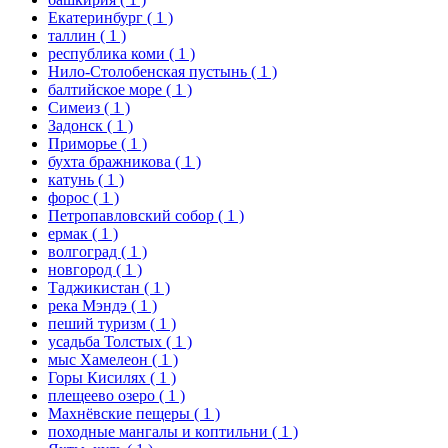
Екатеринбург
( 1 )
таллин
( 1 )
республика коми
( 1 )
Нило-Столобенская пустынь
( 1 )
балтийское море
( 1 )
Симеиз
( 1 )
Задонск
( 1 )
Приморье
( 1 )
бухта бражникова
( 1 )
катунь
( 1 )
форос
( 1 )
Петропавловский собор
( 1 )
ермак
( 1 )
волгоград
( 1 )
новгород
( 1 )
Таджикистан
( 1 )
река Мэндэ
( 1 )
пеший туризм
( 1 )
усадьба Толстых
( 1 )
мыс Хамелеон
( 1 )
Горы Кисилях
( 1 )
плещеево озеро
( 1 )
Махнёвские пещеры
( 1 )
походные мангалы и коптильни
( 1 )