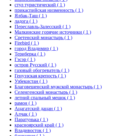
стул туристический
( 1 )
прикаспийская низменность
( 1 )
Ялбак-Таш
( 1 )
ладога
( 1 )
Переславль-Залесский
( 1 )
Малкинские горячие источники
( 1 )
Сретенский монастырь
( 1 )
Firebird
( 1 )
город Владимир
( 1 )
Териберка
( 1 )
Гэсэр
( 1 )
остров Русский
( 1 )
газовый обогреватель
( 1 )
Генуэзская крепость
( 1 )
Узбекистан
( 1 )
Благовещенский мужской монастырь
( 1 )
Селенгенский монастырь
( 1 )
летний спальный мешок
( 1 )
рамон
( 1 )
Ацагатский дацан
( 1 )
Алчак
( 1 )
Паратунька
( 1 )
красноярский край
( 1 )
Владивосток
( 1 )
башкирия
( 1 )