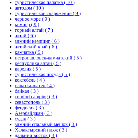
туристическая палатка
( 10 )
автодом
( 10 )
туристическое снаряжение
( 9 )
черное море
( 9 )
кемпер
( 9 )
горный алтай
( 7 )
алтай
( 6 )
зимний кемпинг
( 6 )
алтайский край
( 6 )
камчатка
( 5 )
петропавловск-камчатский
( 5 )
республика алтай
( 5 )
карелия
( 5 )
туристическая посуда
( 5 )
коктебель
( 4 )
палатка-шатер
( 4 )
байкал
( 3 )
comfort camping
( 3 )
севастополь
( 3 )
феодосия
( 3 )
Азербайджан
( 3 )
судак
( 3 )
зимний спальный мешок
( 3 )
Халактырский пляж
( 3 )
дальний восток
( 3 )