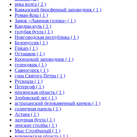
река волга
( 2 )
Кавказский биосферный заповедник
( 1 )
Роман-Кош
( 1 )
Замок «Львиная голова»
( 1 )
Кандры-куль
( 1 )
голубая бухта
( 1 )
Новгородская республика
( 1 )
Белоруссия
( 1 )
Fiskars
( 1 )
Осташков
( 1 )
Кроноцкий заповедник
( 1 )
геленджик
( 1 )
Саяногорск
( 1 )
гора Святого Петра
( 1 )
Рускеала
( 1 )
Петергоф
( 1 )
пензенская область
( 1 )
Злобовский лес
( 1 )
астраханский белокаменный кремль
( 1 )
солнечная панель
( 1 )
Астана
( 1 )
лазурная бухта
( 1 )
ленские столбы
( 1 )
Мыс Столбчатый
( 1 )
воронежская область
( 1 )