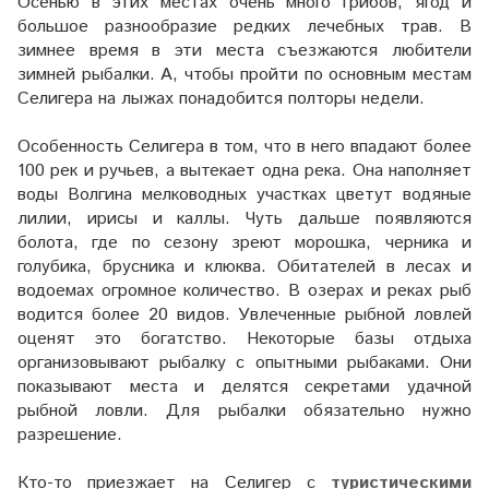
Осенью в этих местах очень много грибов, ягод и
большое разнообразие редких лечебных трав. В
зимнее время в эти места съезжаются любители
зимней рыбалки. А, чтобы пройти по основным местам
Селигера на лыжах понадобится полторы недели.
Особенность Селигера в том, что в него впадают более
100 рек и ручьев, а вытекает одна река. Она наполняет
воды Волгина мелководных участках цветут водяные
лилии, ирисы и каллы. Чуть дальше появляются
болота, где по сезону зреют морошка, черника и
голубика, брусника и клюква. Обитателей в лесах и
водоемах огромное количество. В озерах и реках рыб
водится более 20 видов. Увлеченные рыбной ловлей
оценят это богатство. Некоторые базы отдыха
организовывают рыбалку с опытными рыбаками. Они
показывают места и делятся секретами удачной
рыбной ловли. Для рыбалки обязательно нужно
разрешение.
Кто-то приезжает на Селигер с
туристическими