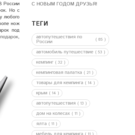
В России
С НОВЫМ ГОДОМ ДРУЗЬЯ!
ок. Но с
у любого
ТЕГИ
вропе нож
арок под
подарок
,
автопутешествия по
( 85 )
России
автомобиль путешествие
( 53 )
кемпинг
( 32 )
кемпинговая палатка
( 21 )
товары для кемпинга
( 14 )
крым
( 14 )
автопутешествия
( 13 )
дом на колесах
( 11 )
ялта
( 11 )
мебель для кемпинга
( 11 )