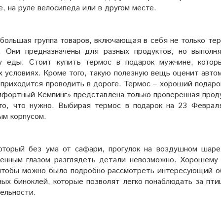
е, на руле велосипеда или в другом месте.
большая группа товаров, включающая в себя не только тер
. Они предназначены для разных продуктов, но выполн
у еды. Стоит купить термос в подарок мужчине, котор
х условиях. Кроме того, такую полезную вещь оценит авто
 приходится проводить в дороге. Термос – хороший подаро
мфортный Кемпинг» представлена только проверенная проду
то, что нужно. Выбирая термос в подарок на 23 Феврал
ым корпусом.
оторый без ума от сафари, прогулок на воздушном шаре
женным глазом разглядеть детали невозможно. Хорошему
чтобы можно было подробно рассмотреть интересующий о
ых биноклей, которые позволят легко понаблюдать за пти
ельности.