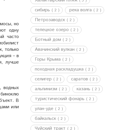
Халактырский пляж
( 3 )
сибирь
река волга
( 2 )
( 2 )
Петрозаводск
( 2 )
мосы, но
телецкое озеро
яют одну
( 2 )
ый часто
Ботный дом
( 2 )
мобилист
к, только
Авачинский вулкан
( 2 )
кция – в
Горы Крыма
( 2 )
я, лучше
походная раскладушка
( 2 )
селигер
саратов
( 2 )
( 2 )
, водных
альпинизм
казань
( 2 )
( 2 )
 биноклю
туристический фонарь
( 2 )
бъект. В
цами или
улан-уде
( 2 )
байкальск
( 2 )
Чуйский тракт
( 2 )