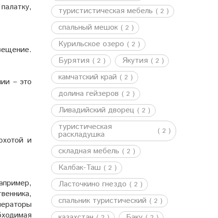
палатку,
туристистическая мебель
( 2 )
спальный мешок
( 2 )
Курильское озеро
( 2 )
вещение.
Бурятия
Якутия
( 2 )
( 2 )
камчатский край
( 2 )
ии – это
долина гейзеров
( 2 )
Ливадийский дворец
( 2 )
туристическая
( 2 )
раскладушка
охотой и
складная мебель
( 2 )
Калбак-Таш
( 2 )
апример,
Ласточкино гнездо
( 2 )
венника,
спальник туристический
( 2 )
нераторы
обходимая
казахстан
Баку
( 2 )
( 2 )