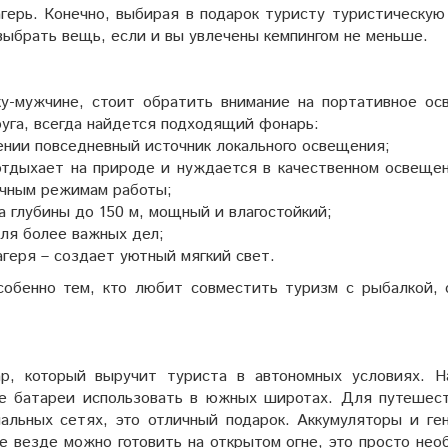
герь. Конечно, выбирая в подарок туристу туристическую 
выбрать вещь, если и вы увлечены кемпингом не меньше.
ку-мужчине, стоит обратить внимание на портативное ос
уга, всегда найдется подходящий фонарь:
ении повседневный источник локального освещения;
отдыхает на природе и нуждается в качественном освещен
ичным режимам работы;
а глубины до 150 м, мощный и влагостойкий;
ля более важных дел;
геря – создает уютный мягкий свет.
обенно тем, кто любит совместить туризм с рыбалкой, 
ар, который выручит туриста в автономных условиях. Н
е батареи использовать в южных широтах. Для путешест
альных сетях, это отличный подарок. Аккумуляторы и ге
не везде можно готовить на открытом огне, это просто не