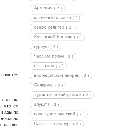
Армения
( 2 )
ключевская сопка
( 2 )
озеро селигер
( 2 )
Казанский Кремль
( 2 )
гурзуф
( 2 )
Чарские пески
( 2 )
осташков
( 2 )
льзуются
воронцовский дворец
( 2 )
Беларусь
( 2 )
туристический рюкзак
( 2 )
 палатка
алушта
( 2 )
, что ее
а виды по
нож туристический
( 2 )
рекрасно
Санкт- Петербург
( 2 )
палатки-