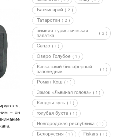
Бахчисарай
( 2 )
Татарстан
( 2 )
зимняя туристическая
( 2 )
палатка
Ganzo
( 1 )
Озеро Голубое
( 1 )
Кавказский биосферный
( 1 )
заповедник
Роман-Кош
( 1 )
Замок «Львиная голова»
( 1 )
Кандры-куль
( 1 )
ируются,
ним – он
голубая бухта
( 1 )
внимание
Новгородская республика
( 1 )
кана.
Белоруссия
Fiskars
( 1 )
( 1 )