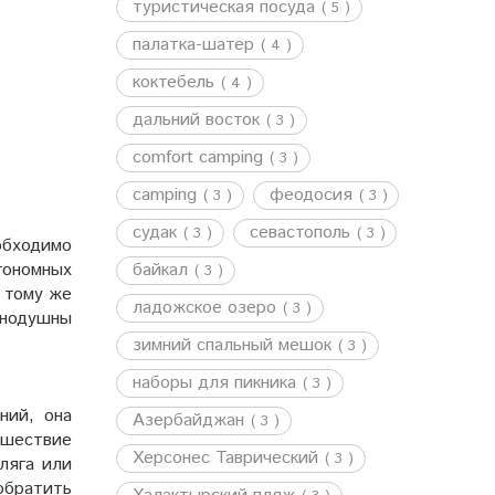
туристическая посуда
( 5 )
палатка-шатер
( 4 )
коктебель
( 4 )
дальний восток
( 3 )
comfort camping
( 3 )
camping
феодосия
( 3 )
( 3 )
судак
севастополь
( 3 )
( 3 )
обходимо
тономных
байкал
( 3 )
К тому же
ладожское озеро
( 3 )
внодушны
зимний спальный мешок
( 3 )
наборы для пикника
( 3 )
ний, она
Азербайджан
( 3 )
ешествие
Херсонес Таврический
( 3 )
ляга или
обратить