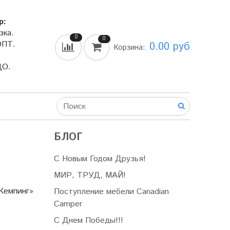
р:
зка.
0
0
ОПТ.
0.00 руб
Корзина:
ДО.
БЛОГ
С Новым Годом Друзья!
МИР, ТРУД, МАЙ!
Кемпинг»
Поступление мебели Canadian
Camper
С Днем Победы!!!