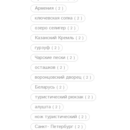
Армения
( 2 )
ключевская сопка
( 2 )
озеро селигер
( 2 )
Казанский Кремль
( 2 )
гурзуф
( 2 )
Чарские пески
( 2 )
осташков
( 2 )
воронцовский дворец
( 2 )
Беларусь
( 2 )
туристический рюкзак
( 2 )
алушта
( 2 )
нож туристический
( 2 )
Санкт- Петербург
( 2 )