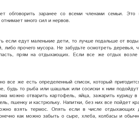
ет обговорить заранее со всеми членами семьи. Это
 отнимает много сил и нервов.
ть если едут маленькие дети, то лучше подальше от воды
й, либо прочего мусора. Не забудьте осмотреть деревья, 
упасть, прям на отдыхающих. Если все же отдых возле
но все же есть определенный список, который пригодится
але, будь то рыба или шашлык или сосиски к ним подойдут
Дома можно отварить картофель, яйца, зажарить курицу в 
ль, пшенку и кастрюльку. Напитки, без них все пойдет кр
 можно взять термос. Опять если в числе отдыхающих 
конечно как можно забыть о сыре, хлеба, колбасы и обычн