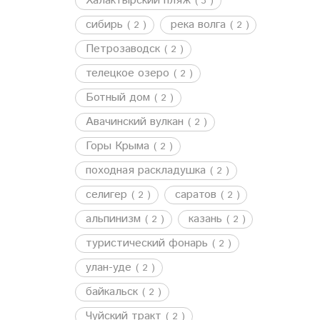
Халактырский пляж
( 3 )
сибирь
река волга
( 2 )
( 2 )
Петрозаводск
( 2 )
телецкое озеро
( 2 )
Ботный дом
( 2 )
Авачинский вулкан
( 2 )
Горы Крыма
( 2 )
походная раскладушка
( 2 )
селигер
саратов
( 2 )
( 2 )
альпинизм
казань
( 2 )
( 2 )
туристический фонарь
( 2 )
улан-уде
( 2 )
байкальск
( 2 )
Чуйский тракт
( 2 )