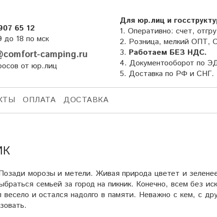
Для юр.лиц и госструкту
907 65 12
1. Оперативно: счет, отгру
9 до 18 по мск
2. Розница, мелкий ОПТ, 
3.
Работаем БЕЗ НДС.
comfort-camping.ru
4. Документооборот по Э
росов от юр.лиц
5. Доставка по РФ и СНГ.
КТЫ
ОПЛАТА
ДОСТАВКА
ИК
 Позади морозы и метели. Живая природа цветет и зеленее
выбраться семьей за город на пикник. Конечно, всем без и
 весело и остался надолго в памяти. Неважно с кем, с др
зовать.