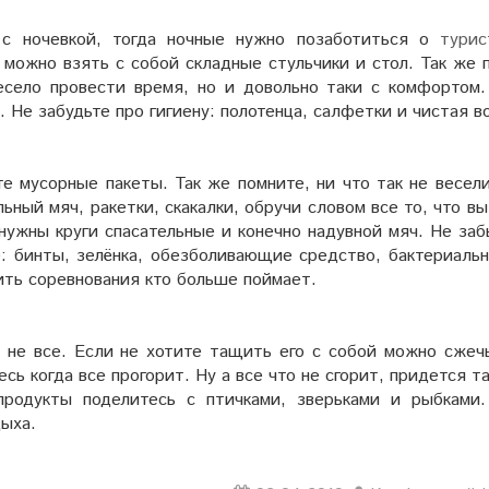
 с ночевкой, тогда ночные нужно позаботиться о
турис
о можно взять с собой складные стульчики и стол. Так же
есело провести время, но и довольно таки с комфортом.
. Не забудьте про гигиену: полотенца, салфетки и чистая в
е мусорные пакеты. Так же помните, ни что так не весели
ьный мяч, ракетки, скакалки, обручи словом все то, что в
нужны круги спасательные и конечно надувной мяч. Не заб
: бинты, зелёнка, обезболивающие средство, бактериальн
ить соревнования кто больше поймает.
не все. Если не хотите тащить его с собой можно сжечь
есь когда все прогорит. Ну а все что не сгорит, придется 
родукты поделитесь с птичками, зверьками и рыбками
дыха.