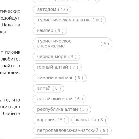
автодом
( 10 )
тических
 подойдут
туристическая палатка
( 10 )
 Палатка
кемпер
( 9 )
ода.
туристическое
( 9 )
снаряжение
т пикник
черное море
( 9 )
ы любите.
ывайте о
горный алтай
( 7 )
ый клей.
зимний кемпинг
( 6 )
алтай
( 6 )
алтайский край
( 6 )
 то, что
тащить до
республика алтай
( 5 )
. Любите
карелия
камчатка
( 5 )
( 5 )
петропавловск-камчатский
( 5 )