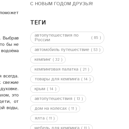
С НОВЫМ ГОДОМ ДРУЗЬЯ!
 поможет
ТЕГИ
автопутешествия по
( 85 )
. Выбрав
России
что бы не
автомобиль путешествие
( 53 )
 водоёма
кемпинг
( 32 )
кемпинговая палатка
( 21 )
 всегда.
товары для кемпинга
( 14 )
: свежие
духовке.
крым
( 14 )
ахом, это
автопутешествия
( 13 )
дети, от
ой воды,
дом на колесах
( 11 )
ялта
( 11 )
мебель для кемпинга
( 11 )