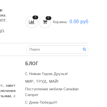
р:
зка.
0
0
ОПТ.
0.00 руб
Корзина:
ДО.
БЛОГ
С Новым Годом Друзья!
МИР, ТРУД, МАЙ!
т, завет
Поступление мебели Canadian
сключения
Camper
узьями, с
С Днем Победы!!!