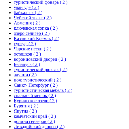
туристический фонарь
( 2 )
улан-уде
( 2 )
байкальск
( 2 )
Чуйский тракт
( 2 )
Армения
( 2 )
ключевская сопка
( 2 )
озеро селигер
( 2 )
Казанский Кремль
( 2 )
гурзуф
( 2 )
Чарские пески
( 2 )
осташков
( 2 )
воронцовский дворец
( 2 )
Беларусь
( 2 )
туристический рюкзак
( 2 )
алушта
( 2 )
нож туристический
( 2 )
Санкт- Петербург
( 2 )
туристистическая мебель
( 2 )
спальный мешок
( 2 )
Курильское озеро
( 2 )
Бурятия
( 2 )
Якутия
( 2 )
камчатский край
( 2 )
долина гейзеров
( 2 )
Ливадийский дворец
( 2 )