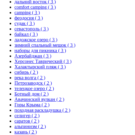
дальний восток
( 3 )
comfort camping
( 3 )
camping
( 3 )
феодосия
( 3 )
судак
( 3 )
севастополь
( 3 )
байкал
( 3 )
ладожское озеро
( 3 )
зимний спальный мешок
( 3 )
наборы для пикника
( 3 )
Азербайджан
( 3 )
Херсонес Таврический
( 3 )
Халактырский пляж
( 3 )
сибирь
( 2 )
река волга
( 2 )
Петрозаводск
( 2 )
телецкое озеро
( 2 )
Ботный дом
( 2 )
Авачинский вулкан
( 2 )
Горы Крыма
( 2 )
походная раскладушка
( 2 )
селигер
( 2 )
саратов
( 2 )
альпинизм
( 2 )
казань
( 2 )