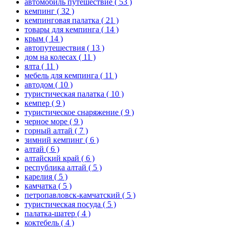
автомобиль путешествие
( 53 )
кемпинг
( 32 )
кемпинговая палатка
( 21 )
товары для кемпинга
( 14 )
крым
( 14 )
автопутешествия
( 13 )
дом на колесах
( 11 )
ялта
( 11 )
мебель для кемпинга
( 11 )
автодом
( 10 )
туристическая палатка
( 10 )
кемпер
( 9 )
туристическое снаряжение
( 9 )
черное море
( 9 )
горный алтай
( 7 )
зимний кемпинг
( 6 )
алтай
( 6 )
алтайский край
( 6 )
республика алтай
( 5 )
карелия
( 5 )
камчатка
( 5 )
петропавловск-камчатский
( 5 )
туристическая посуда
( 5 )
палатка-шатер
( 4 )
коктебель
( 4 )