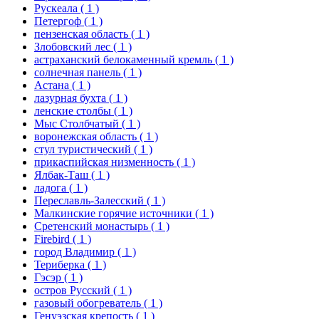
Рускеала
( 1 )
Петергоф
( 1 )
пензенская область
( 1 )
Злобовский лес
( 1 )
астраханский белокаменный кремль
( 1 )
солнечная панель
( 1 )
Астана
( 1 )
лазурная бухта
( 1 )
ленские столбы
( 1 )
Мыс Столбчатый
( 1 )
воронежская область
( 1 )
стул туристический
( 1 )
прикаспийская низменность
( 1 )
Ялбак-Таш
( 1 )
ладога
( 1 )
Переславль-Залесский
( 1 )
Малкинские горячие источники
( 1 )
Сретенский монастырь
( 1 )
Firebird
( 1 )
город Владимир
( 1 )
Териберка
( 1 )
Гэсэр
( 1 )
остров Русский
( 1 )
газовый обогреватель
( 1 )
Генуэзская крепость
( 1 )