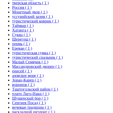
тверская область
( 1 )
Россия
( 1 )
Монетный двор
( 1 )
уссурийский залив
( 1 )
туристический коврик
( 1 )
Таймыр
( 1 )
Хатанга
( 1 )
Сукко
( 1 )
Шерегеш
( 1 )
пермь
( 1 )
Ереван
( 1 )
туристическая сумка
( 1 )
туристический спальник
( 1 )
Малый Семячик
( 1 )
Массандровский дворец
( 1 )
енисей
( 1 )
азовское море
( 1 )
Зорац-Карер
( 1 )
воронеж
( 1 )
Таштогольский район
( 1 )
плато Лаго-Наки
( 1 )
Шушенский бор
( 1 )
Сергиев Посад
( 1 )
вечевые традиции
( 1 )
раскладной шезлонг
( 1 )