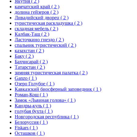
Якутия
( 2 )
камчатский край
( 2 )
долина гейзеров
( 2 )
Ливадийский дворец
( 2 )
туристическая раскладушка
( 2 )
складная мебель
( 2 )
Калбак-Таш
( 2 )
Ласточкино гнездо
( 2 )
спальник туристический
( 2 )
казахстан
( 2 )
Баку
( 2 )
Бахчисарай
( 2 )
Татарстан
( 2 )
зимняя туристическая палатка
( 2 )
Ganzo
( 1 )
Озеро Голубое
( 1 )
Кавказский биосферный заповедник
( 1 )
Роман-Кош
( 1 )
Замок «Львиная голова»
( 1 )
Кандры-куль
( 1 )
голубая бухта
( 1 )
Новгородская республика
( 1 )
Белоруссия
( 1 )
Fiskars
( 1 )
Осташков
( 1 )