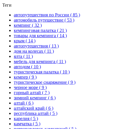
Теги
автопутешествия по России
( 85 )
автомобиль путешествие
( 53 )
кемпинг
( 32 )
кемпинговая палатка
( 21 )
товары для кемпинга
( 14 )
крым
( 14 )
автопутешествия
( 13 )
дом на колесах
( 11 )
ялта
( 11 )
мебель для кемпинга
( 11 )
автодом
( 10 )
туристическая палатка
( 10 )
кемпер
( 9 )
туристическое снаряжение
( 9 )
черное море
( 9 )
горный алтай
( 7 )
зимний кемпинг
( 6 )
алтай
( 6 )
алтайский край
( 6 )
республика алтай
( 5 )
карелия
( 5 )
камчатка
( 5 )
петропавловск-камчатский
( 5 )