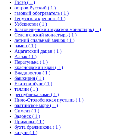
Гэсэр
( 1 )
остров Русский
( 1 )
газовый обогреватель
( 1 )
Генуэзская крепость
( 1 )
Узбекистан
( 1 )
Благовещенский мужской монастырь
( 1 )
Селенгенский монастырь
( 1 )
летний спальный мешок
( 1 )
рамон
( 1 )
Ацагатский дацан
( 1 )
Алчак
( 1 )
Паратунька
( 1 )
красноярский край
( 1 )
Владивосток
( 1 )
башкирия
( 1 )
Екатеринбург
( 1 )
таллин
( 1 )
республика коми
( 1 )
Нило-Столобенская пустынь
( 1 )
балтийское море
( 1 )
Симеиз
( 1 )
Задонск
( 1 )
Приморье
( 1 )
бухта бражникова
( 1 )
катунь
( 1 )