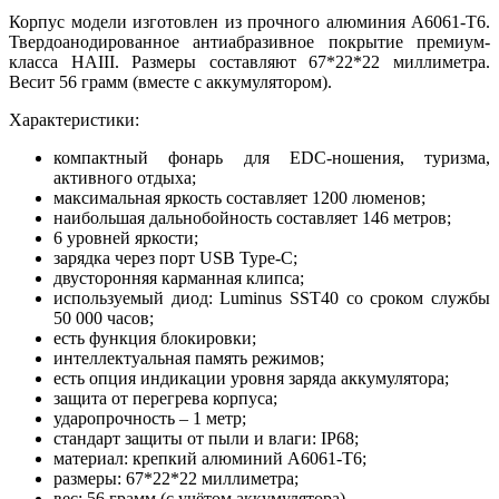
Корпус модели изготовлен из прочного алюминия A6061-T6.
Твердоанодированное антиабразивное покрытие премиум-
класса HAIII. Размеры составляют 67*22*22 миллиметра.
Весит 56 грамм (вместе с аккумулятором).
Характеристики:
компактный фонарь для EDC-ношения, туризма,
активного отдыха;
максимальная яркость составляет 1200 люменов;
наибольшая дальнобойность составляет 146 метров;
6 уровней яркости;
зарядка через порт USB Type-C;
двусторонняя карманная клипса;
используемый диод: Luminus SST40 со сроком службы
50 000 часов;
есть функция блокировки;
интеллектуальная память режимов;
есть опция индикации уровня заряда аккумулятора;
защита от перегрева корпуса;
ударопрочность – 1 метр;
стандарт защиты от пыли и влаги: IP68;
материал: крепкий алюминий A6061-T6;
размеры: 67*22*22 миллиметра;
вес: 56 грамм (с учётом аккумулятора).