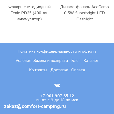
Фонарь светодиодный
Динамо-фонарь AceCamp
Fenix PD25 (400 лм,
0.5W Superbright LED
аккумулятор)
Flashlight
Политика конфиденциальности и оферта
Условия обмена и возврата
Блог
Каталог
Контакты
Доставка
Оплата
+7 901 907 65 12
пн-пт с 9 до 18 по мск
zakaz@comfort-camping.ru