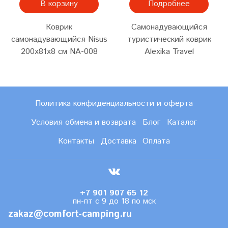
В корзину
Подробнее
Коврик
Самонадувающийся
самонадувающийся Nisus
туристический коврик
200x81x8 см NA-008
Alexika Travel
Политика конфиденциальности и оферта
Условия обмена и возврата
Блог
Каталог
Контакты
Доставка
Оплата
+7 901 907 65 12
пн-пт с 9 до 18 по мск
zakaz@comfort-camping.ru