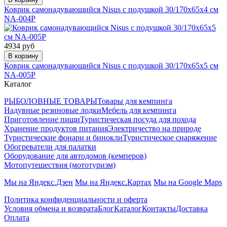
Коврик самонадувающийся Nisus с подушкой 30/170x65x4 см
NA-004P
4934 руб
В корзину
Коврик самонадувающийся Nisus с подушкой 30/170x65x5 см
NA-005P
Каталог
РЫБОЛОВНЫЕ ТОВАРЫ
Товары для кемпинга
Надувные резиновые лодки
Мебель для кемпинга
Приготовление пищи
Туристическая посуда для похода
Хранение продуктов питания
Электричество на природе
Туристические фонари и бинокли
Туристическое снаряжение
Обогреватели для палатки
Оборудование для автодомов (кемперов)
Мотопутешествия (мототуризм)
Мы на Яндекс.Дзен
Мы на Яндекс.Картах
Мы на Google Maps
Политика конфиденциальности и оферта
Условия обмена и возврата
Блог
Каталог
Контакты
Доставка
Оплата