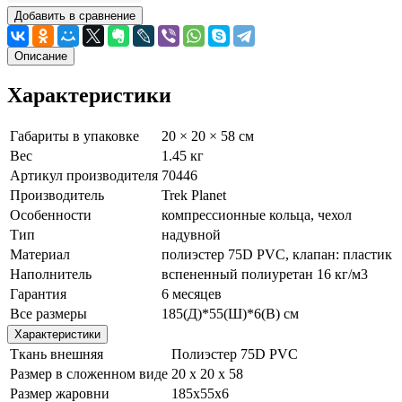
Добавить в сравнение
Описание
Характеристики
Габариты в упаковке
20 × 20 × 58 см
Вес
1.45 кг
Артикул производителя
70446
Производитель
Trek Planet
Особенности
компрессионные кольца, чехол
Тип
надувной
Материал
пoлиэстер 75D PVC, клапан: пластик
Наполнитель
вcпененный полиуретан 16 кг/м3
Гарантия
6 месяцев
Все размеры
185(Д)*55(Ш)*6(В) см
Характеристики
Ткань внешняя
Полиэстер 75D PVC
Размер в сложенном виде
20 х 20 х 58
Размер жаровни
185x55x6