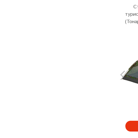
С
тури
(Тона