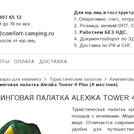
Для юр.лиц и госструкту
907 65 12
1. Оперативно: счет, отгру
9 до 18 по мск
2. Розница, мелкий ОПТ, 
3.
Работаем БЕЗ НДС.
comfort-camping.ru
4. Документооборот по Э
росов от юр.лиц
5. Доставка по РФ и СНГ.
КТЫ
ОПЛАТА
ДОСТАВКА
вары для кемпинга
Туристические палатки
Кемпингов
нговая палатка Alexika Tower 4 Plus (4 местная)
ИНГОВАЯ ПАЛАТКА ALEXIKA TOWER 4
Туристическая палатка ку
походов с ночевками. Моде
виде. Отличается совреме
удобна для путешестве