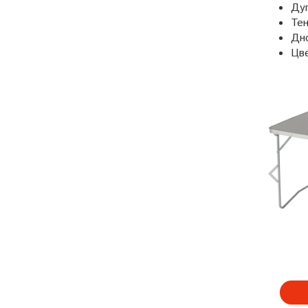
Дуг
Тен
Дн
Цв