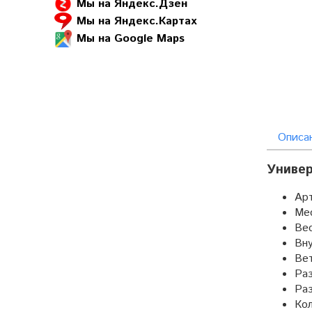
Мы на Яндекс.Дзен
Мы на Яндекс.Картах
Мы на Google Maps
Описа
Универ
Арт
Ме
Вес
Вну
Вет
Ра
Раз
Кол