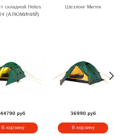
т складной Helios
Шезлонг Митек
С
124 (АЛЮМИНИЙ)
тури
Ми
44790 руб
36990 руб
В корзину
В корзину