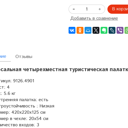
В корз
Добавить в сравнение
ние
Отзывы
сальная четырехместная туристическая палатк
икул:
9126.4901
ст:
4
:
5.6 кг
тренняя палатка:
есть
роустойчивость :
Низкая
змер:
420x220x125 см
мер в чехле:
20х54 см
ичество входов:
3