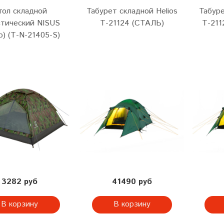
тол складной
Табурет складной Helios
Табуре
стический NISUS
Т-21124 (СТАЛЬ)
Т-21
р) (Т-N-21405-S)
3282 руб
41490 руб
В корзину
В корзину