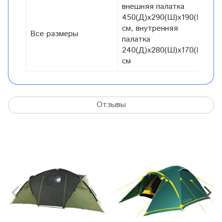
внешняя палатка
450(Д)x290(Ш)x190(В)
см, внутренняя
Все размеры
палатка
240(Д)x280(Ш)x170(В)
см
Отзывы