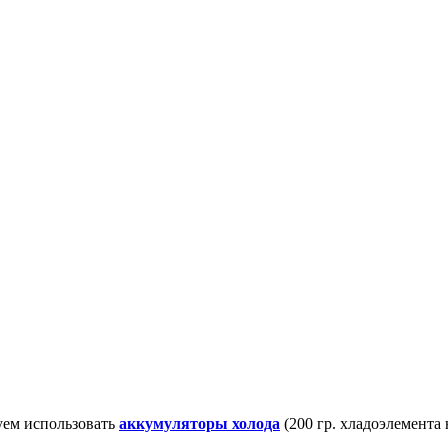
уем использовать
аккумуляторы холода
(200 гр. хладоэлемента 