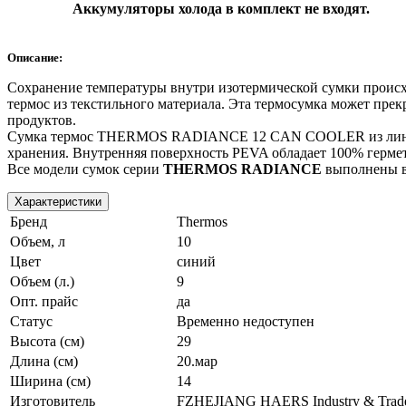
Аккумуляторы холода в комплект не входят.
Описание:
Сохранение температуры внутри изотермической сумки происхо
термос из текстильного материала. Эта термосумка может прек
продуктов.
Сумка термос THERMOS RADIANCE 12 CAN COOLER из лине
хранения. Внутренняя поверхность PEVA обладает 100% гермет
Все модели сумок серии
THERMOS
RADIANCE
выполнены в 
Характеристики
Бренд
Thermos
Объем, л
10
Цвет
синий
Объем (л.)
9
Опт. прайс
да
Статус
Временно недоступен
Высота (см)
29
Длина (см)
20.мар
Ширина (см)
14
Изготовитель
FZHEJIANG HAERS Industry & Trade