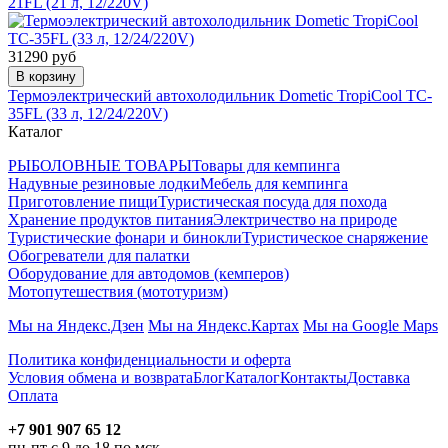
21FL (21 л, 12/220V)
31290 руб
В корзину
Термоэлектрический автохолодильник Dometic TropiCool TC-
35FL (33 л, 12/24/220V)
Каталог
РЫБОЛОВНЫЕ ТОВАРЫ
Товары для кемпинга
Надувные резиновые лодки
Мебель для кемпинга
Приготовление пищи
Туристическая посуда для похода
Хранение продуктов питания
Электричество на природе
Туристические фонари и бинокли
Туристическое снаряжение
Обогреватели для палатки
Оборудование для автодомов (кемперов)
Мотопутешествия (мототуризм)
Мы на Яндекс.Дзен
Мы на Яндекс.Картах
Мы на Google Maps
Политика конфиденциальности и оферта
Условия обмена и возврата
Блог
Каталог
Контакты
Доставка
Оплата
+7 901 907 65 12
пн-пт с 9 до 18 по мск