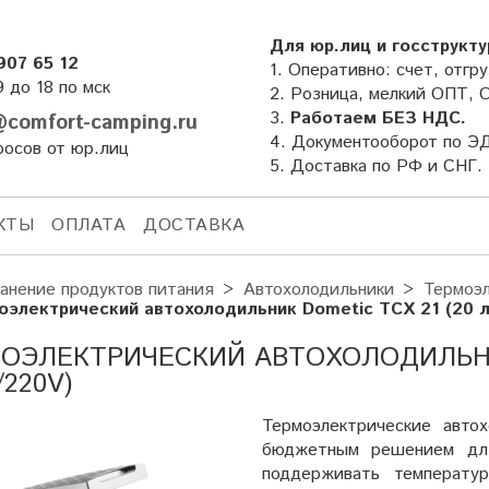
Для юр.лиц и госструкту
907 65 12
1. Оперативно: счет, отгру
9 до 18 по мск
2. Розница, мелкий ОПТ, 
3.
Работаем БЕЗ НДС.
comfort-camping.ru
4. Документооборот по Э
росов от юр.лиц
5. Доставка по РФ и СНГ.
КТЫ
ОПЛАТА
ДОСТАВКА
анение продуктов питания
Автохолодильники
Термоэл
оэлектрический автохолодильник Dometic TCX 21 (20 л
ОЭЛЕКТРИЧЕСКИЙ АВТОХОЛОДИЛЬНИК 
/220V)
Термоэлектрические авто
бюджетным решением для
поддерживать температу