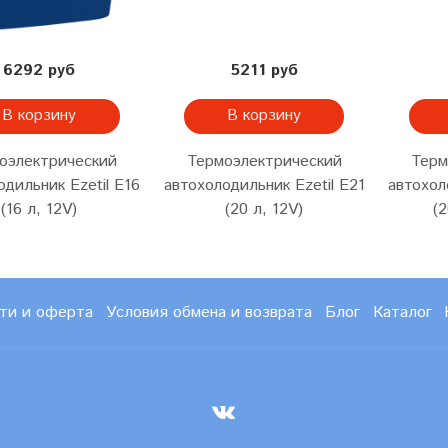
6292 руб
5211 руб
В корзину
В корзину
оэлектрический
Термоэлектрический
Терм
одильник Ezetil E16
автохолодильник Ezetil E21
автохол
(16 л, 12V)
(20 л, 12V)
(2
ти и оферта
Условия обмена и возврата
Блог
Каталог