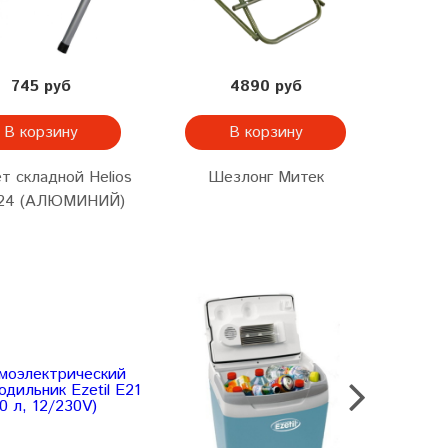
745 руб
4890 руб
В корзину
В корзину
т складной Helios
Шезлонг Митек
С
124 (АЛЮМИНИЙ)
тури
Ми