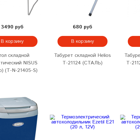
3490 руб
680 руб
В корзину
В корзину
тол складной
Табурет складной Helios
Табуре
стический NISUS
Т-21124 (СТАЛЬ)
Т-21
р) (Т-N-21405-S)