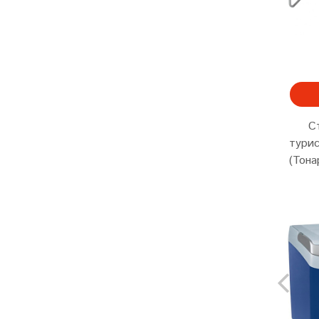
С
тури
(Тона