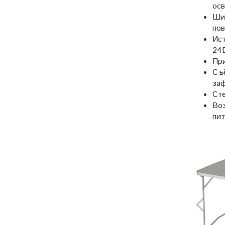
ос
Ши
пов
Ист
24В
При
Съ
заф
Сте
Во
пит