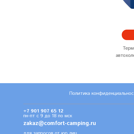
Терм
автохол
Политика конфиденциальнос
+7 901 907 65 12
пн-пт с 9 до 18 по мск
zakaz@comfort-camping.ru
для запросов от юр.лиц