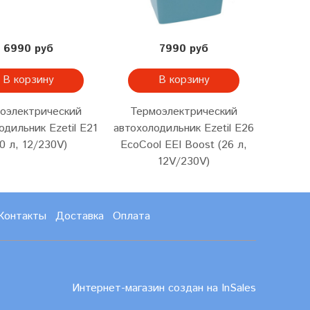
6990 руб
7990 руб
В корзину
В корзину
оэлектрический
Термоэлектрический
Терм
одильник Ezetil E21
автохолодильник Ezetil E26
автохол
0 л, 12/230V)
EcoCool EEI Boost (26 л,
12V/230V)
Контакты
Доставка
Оплата
Интернет-магазин создан на InSales