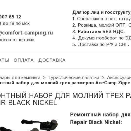
Для юр.лиц и госструкту
907 65 12
1. Оперативно: счет, отгру
9 до 18 по мск
2. Розница, мелкий ОПТ, 
3.
Работаем БЕЗ НДС.
comfort-camping.ru
4. Документооборот по Э
росов от юр.лиц
5. Доставка по РФ и СНГ.
КТЫ
ОПЛАТА
ДОСТАВКА
вары для кемпинга
Туристические палатки
Аксессуар
нтный набор для молний трех размеров AceCamp Zipper 
НТНЫЙ НАБОР ДЛЯ МОЛНИЙ ТРЕХ Р
IR BLACK NICKEL
Ремонтный набор для
Repair Black Nickel: