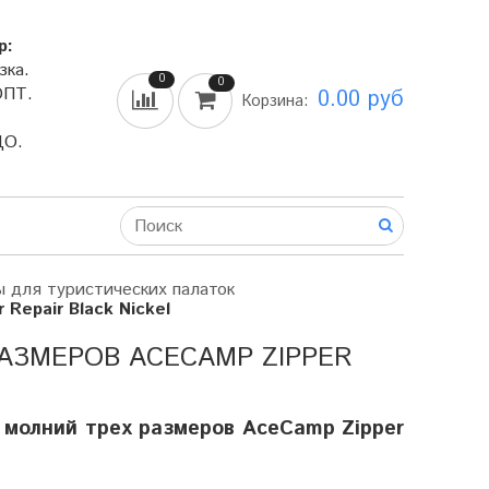
р:
зка.
0
0
ОПТ.
0.00 руб
Корзина:
ДО.
ы для туристических палаток
Repair Black Nickel
АЗМЕРОВ ACECAMP ZIPPER
 молний трех размеров AceCamp Zipper