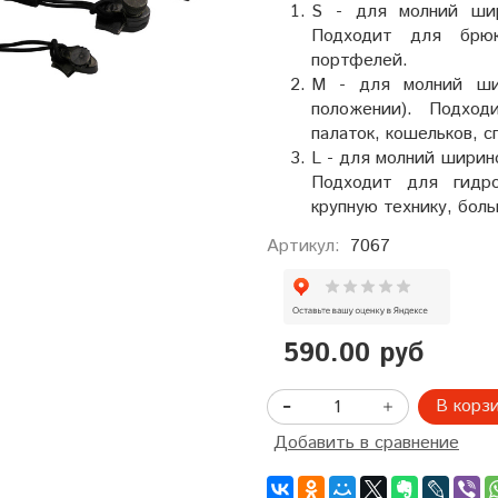
S - для молний шир
Подходит для брюк
портфелей.
M - для молний ши
положении). Подход
палаток, кошельков, с
L - для молний ширино
Подходит для гидро
крупную технику, боль
Артикул:
7067
590.00 руб
В корз
Добавить в сравнение