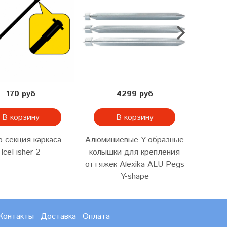
170 руб
4299 руб
В корзину
В корзину
p секция каркаса
Алюминиевые Y-образные
Алюми
IceFisher 2
колышки для крепления
дуг T
оттяжек Alexika ALU Pegs
ал
Y-shape
Контакты
Доставка
Оплата