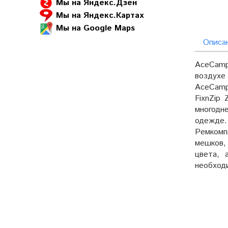
Мы на Яндекс.Дзен
Мы на Яндекс.Картах
Мы на Google Maps
Описа
AceCamp
воздухе
AceCamp
FixnZip
многодн
одежде.
Ремкомп
мешков,
цвета, 
необходи