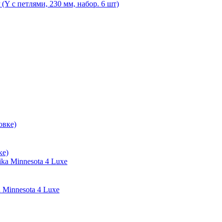
 с петлями, 230 мм, набор. 6 шт)
ке)
 Minnesota 4 Luxe