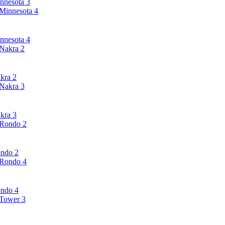
nnesota 3
nnesota 4
kra 2
kra 3
ondo 2
ondo 4