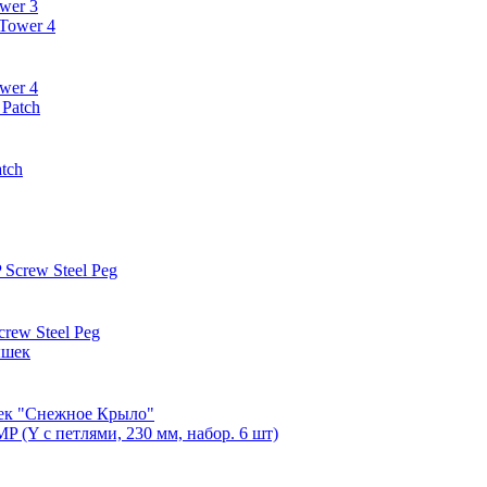
wer 3
wer 4
tch
ew Steel Peg
шек "Снежное Крыло"