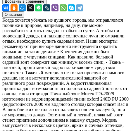
Добавить в сравнение
Описание
Когда хочется убежать из душного города, мы отправляемся
поближе к природе, например, на дачу, где можно
расслабиться и хоть ненадолго забыть о суете. А чтобы ни
моросящий дождь, ни палящие солнечные лучи не омрачили
отдых, необходимо купить садовый зонт. Наши эксперты
рекомендуют при выборе данного инструмента обратить
внимание на такие детали: • Крепления должны быть
мощными с упругими спицами. Как правило, большой
садовый зонт содержит как минимум восемь спиц. • Ткань –
плотный, пропитанный водоотталкивающим средством
полиэстер. Тяжелый материал не только прослужит намного
дольше, но и выступит дополнительной защитой от
различного рода повреждений. А водоотталкивающая
пропитка даст возможность использовать садовый зонт как от
солнца, так и от дождя. Пляжный зонт Митек ПЭ-200/8
изготовлен из водонепроницаемой ткани oxford 240D PU 2000
(водостойкость 2000 мм водяного столба) которая спасет Вас и
Ваших близких не только от палящих солнечных лучей, но и
от моросящего дождя. Эстетичный и легкий, пляжный зонт
станет приятным дополнением к вашему отдыху. Модель
выпускается в нескольких цветах, ярких и сочных оттенков,
которые будут радовать взор и отлично подойдут к любому