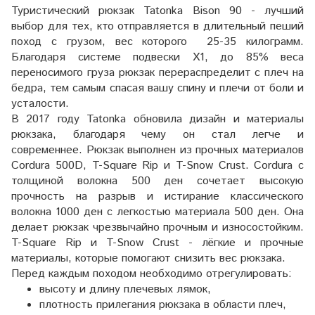
Туристический рюкзак Tatonka Bison 90 - лучший
выбор для тех, кто отправляется в длительный пеший
поход c грузом, вес которого 25-35 килограмм.
Благодаря системе подвески Х1, до 85% веса
переносимого груза рюкзак перераспределит с плеч на
бедра, тем самым спасая вашу спину и плечи от боли и
усталости.
В 2017 году Tatonka обновила дизайн и материалы
рюкзака, благодаря чему он стал легче и
современнее. Рюкзак выполнен из прочных материалов
Cordura 500D, T-Square Rip и T-Snow Crust. Cordura с
толщиной волокна 500 ден сочетает высокую
прочность на разрыв и истирание классического
волокна 1000 ден с легкостью материала 500 ден. Она
делает рюкзак чрезвычайно прочным и износостойким.
T-Square Rip и T-Snow Crust - лёгкие и прочные
материалы, которые помогают снизить вес рюкзака.
Перед каждым походом необходимо отрегулировать:
высоту и длину плечевых лямок,
плотность прилегания рюкзака в области плеч,