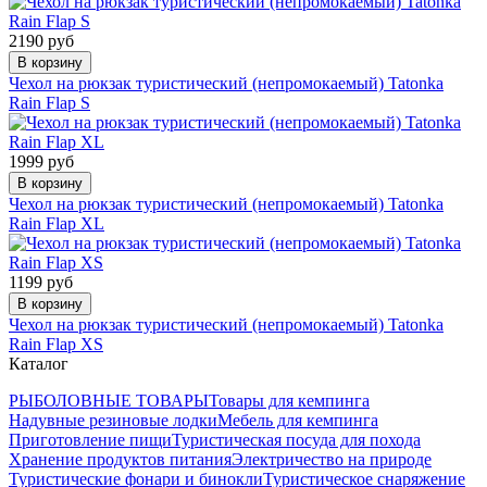
2190 руб
В корзину
Чехол на рюкзак туристический (непромокаемый) Tatonka
Rain Flap S
1999 руб
В корзину
Чехол на рюкзак туристический (непромокаемый) Tatonka
Rain Flap XL
1199 руб
В корзину
Чехол на рюкзак туристический (непромокаемый) Tatonka
Rain Flap XS
Каталог
РЫБОЛОВНЫЕ ТОВАРЫ
Товары для кемпинга
Надувные резиновые лодки
Мебель для кемпинга
Приготовление пищи
Туристическая посуда для похода
Хранение продуктов питания
Электричество на природе
Туристические фонари и бинокли
Туристическое снаряжение