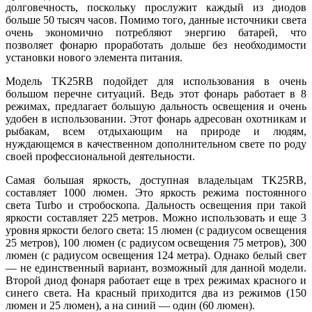
долговечность, поскольку прослужит каждый из диодов
больше 50 тысяч часов. Помимо того, данные источники света
очень экономично потребляют энергию батарей, что
позволяет фонарю проработать дольше без необходимости
установки нового элемента питания.
Модель TK25RB подойдет для использования в очень
большом перечне ситуаций. Ведь этот фонарь работает в 8
режимах, предлагает большую дальность освещения и очень
удобен в использовании. Этот фонарь адресован охотникам и
рыбакам, всем отдыхающим на природе и людям,
нуждающемся в качественном дополнительном свете по роду
своей профессиональной деятельности.
Самая большая яркость, доступная владельцам TK25RB,
составляет 1000 люмен. Это яркость режима постоянного
света Turbo и стробоскопа. Дальность освещения при такой
яркости составляет 225 метров. Можно использовать и еще 3
уровня яркости белого света: 15 люмен (с радиусом освещения
25 метров), 100 люмен (с радиусом освещения 75 метров), 300
люмен (с радиусом освещения 124 метра). Однако белый свет
— не единственный вариант, возможный для данной модели.
Второй диод фонаря работает еще в трех режимах красного и
синего света. На красный приходится два из режимов (150
люмен и 25 люмен), а на синий — один (60 люмен).