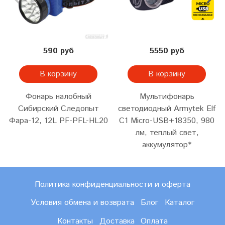
590 руб
5550 руб
В корзину
В корзину
Фонарь налобный
Мультифонарь
Сибирский Следопыт
светодиодный Armytek Elf
Фара-12, 12L PF-PFL-HL20
C1 Micro-USB+18350, 980
лм, теплый свет,
аккумулятор*
Политика конфиденциальности и оферта
Условия обмена и возврата
Блог
Каталог
Контакты
Доставка
Оплата