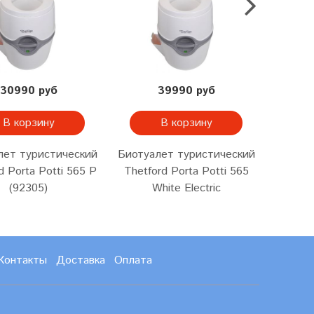
30990 руб
39990 руб
В корзину
В корзину
лет туристический
Биотуалет туристический
Биотуа
d Porta Potti 565 P
Thetford Porta Potti 565
Thetfo
(92305)
White Electric
Контакты
Доставка
Оплата