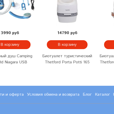
3990 руб
14790 руб
В корзину
В корзину
ный душ Camping
Биотуалет туристический
Биотуа
ld Niagara USB
Thetford Porta Potti 165
Thetfor
ти и оферта
Условия обмена и возврата
Блог
Каталог