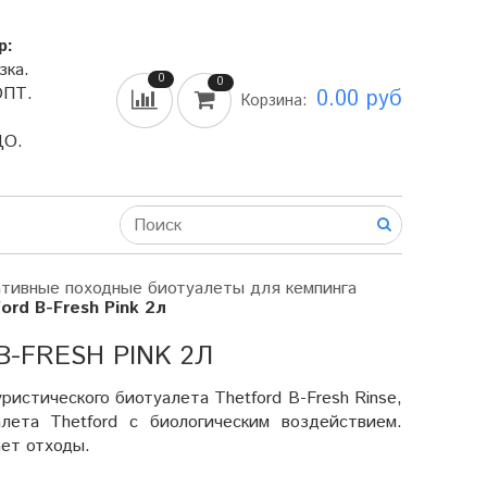
р:
зка.
0
0
ОПТ.
0.00 руб
Корзина:
ДО.
тивные походные биотуалеты для кемпинга
rd B-Fresh Pink 2л
-FRESH PINK 2Л
ристического биотуалета Thetford B-Fresh Rinse,
лета Thetford с биологическим воздействием.
ет отходы.