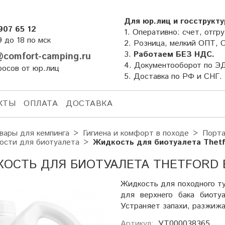
Для юр.лиц и госструкту
907 65 12
1. Оперативно: счет, отгру
9 до 18 по мск
2. Розница, мелкий ОПТ, 
3.
Работаем БЕЗ НДС.
comfort-camping.ru
4. Документооборот по Э
росов от юр.лиц
5. Доставка по РФ и СНГ.
КТЫ
ОПЛАТА
ДОСТАВКА
вары для кемпинга
Гигиена и комфорт в походе
Порта
ости для биотуалета
Жидкость для биотуалета Thetfo
ОСТЬ ДЛЯ БИОТУАЛЕТА THETFORD B
Жидкость для походного ту
для верхнего бака биотуа
Устраняет запахи, разжижа
Артикул:
УТ000038365