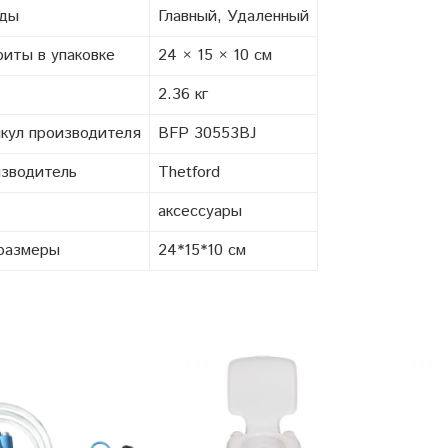
ады
Главный, Удаленный
риты в упаковке
24 × 15 × 10 см
2.36 кг
кул производителя
BFP 30553BJ
зводитель
Thetford
аксессуары
размеры
24*15*10 см