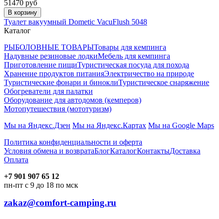
51470 руб
В корзину
Туалет вакуумный Dometic VacuFlush 5048
Каталог
РЫБОЛОВНЫЕ ТОВАРЫ
Товары для кемпинга
Надувные резиновые лодки
Мебель для кемпинга
Приготовление пищи
Туристическая посуда для похода
Хранение продуктов питания
Электричество на природе
Туристические фонари и бинокли
Туристическое снаряжение
Обогреватели для палатки
Оборудование для автодомов (кемперов)
Мотопутешествия (мототуризм)
Мы на Яндекс.Дзен
Мы на Яндекс.Картах
Мы на Google Maps
Политика конфиденциальности и оферта
Условия обмена и возврата
Блог
Каталог
Контакты
Доставка
Оплата
+7 901 907 65 12
пн-пт с 9 до 18 по мск
zakaz@comfort-camping.ru