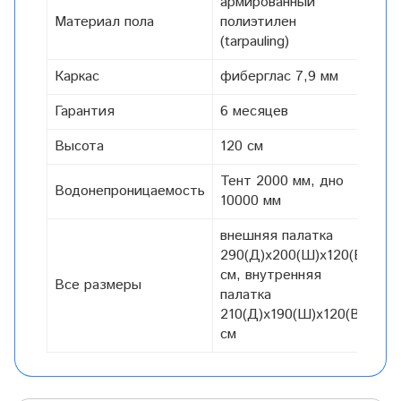
армированный
Материал пола
полиэтилен
(tarpauling)
Каркас
фиберглас 7,9 мм
Гарантия
6 месяцев
Высота
120 см
Тент 2000 мм, дно
Водонепроницаемость
10000 мм
внешняя палатка
290(Д)x200(Ш)x120(В)
см, внутренняя
Все размеры
палатка
210(Д)x190(Ш)x120(В)
см