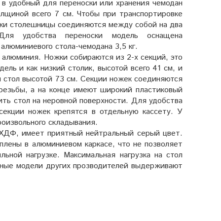
 в удобный для переноски или хранения
чемодан
олщиной всего 7 см. Чтобы при транспортировке
нки столешницы соединяются между собой на два
 Для удобства переноски модель оснащена
алюминиевого стола-чемодана 3,5 кг.
з алюминия
. Ножки собираются из 2-х секций, это
ель и как низкий столик, высотой всего 41 см, и
 стол высотой 73 см. Секции ножек соединяются
езьбы, а на конце имеют широкий пластиковый
ть стол на неровной поверхности. Для удобства
секции ножек крепятся в отдельную кассету. У
роизвольного складывания
.
ХДФ, имеет приятный нейтральный серый цвет.
лены в алюминиевом каркасе, что не позволяет
льной нагрузке.
Максимальная нагрузка на стол
чные модели других прозводителей выдерживают