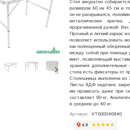
Стол аккуратно собирается
размером 60 на 45 см
и т
он не раскрывался, полови
металлических крючка.
прорезиненной ручкой. Вес 
Прочный и легкий
каркас и
позволяет использовать мод
как полноценный обеденный
между собой при помощи р
винт, позволяющий выстави
хранения дополнительные 
стола есть
фиксаторы от п
Столешница выполнена из 
Листы ХДФ надежно закреп
им провисать даже при си
составляет 80 кг
. Аналоги
в среднем до 40 кг.
Артикул:
УТ000040840