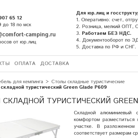
Для юр.лиц и госструкту
907 65 12
1. Оперативно: счет, отгру
9 до 18 по мск
2. Розница, мелкий ОПТ, 
3.
Работаем БЕЗ НДС.
comfort-camping.ru
4. Документооборот по Э
росов от юр.лиц
5. Доставка по РФ и СНГ.
КТЫ
ОПЛАТА
ДОСТАВКА
бель для кемпинга
Столы складные туристические
 складной туристический Green Glade Р609
 СКЛАДНОЙ ТУРИСТИЧЕСКИЙ GREEN 
Складной алюминиевый 
комфортом разместиться 
участке. В разложенном
соответствует размерам ср