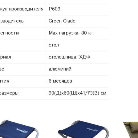
кул производителя
Р609
зводитель
Green Glade
енности
Max нагрузка: 80 кг.
стол
риал
столешница: ХДФ
ас
aлюминий
нтия
6 месяцев
размеры
90(Д)x60(Ш)x41/73(В) см