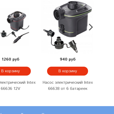
1260 руб
940 руб
В корзину
В корзину
лектрический Intex
Насос электрический Intex
Насос 
66636 12V
66638 от 6 батареек