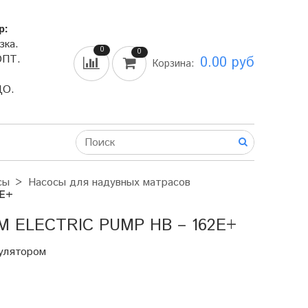
р:
зка.
0
0
ОПТ.
0.00 руб
Корзина:
ДО.
сы
Насосы для надувных матрасов
2E+
ELECTRIC PUMP HB – 162E+
мулятором