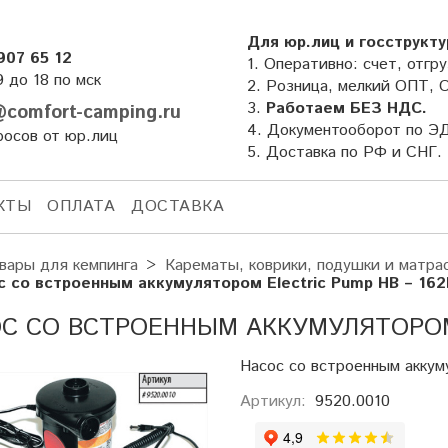
Для юр.лиц и госструкту
907 65 12
1. Оперативно: счет, отгру
9 до 18 по мск
2. Розница, мелкий ОПТ, 
3.
Работаем БЕЗ НДС.
comfort-camping.ru
4. Документооборот по Э
росов от юр.лиц
5. Доставка по РФ и СНГ.
КТЫ
ОПЛАТА
ДОСТАВКА
вары для кемпинга
Карематы, коврики, подушки и матра
с со встроенным аккумулятором Electric Pump HB – 16
С СО ВСТРОЕННЫМ АККУМУЛЯТОРОМ 
Насос со встроенным акку
Артикул:
9520.0010