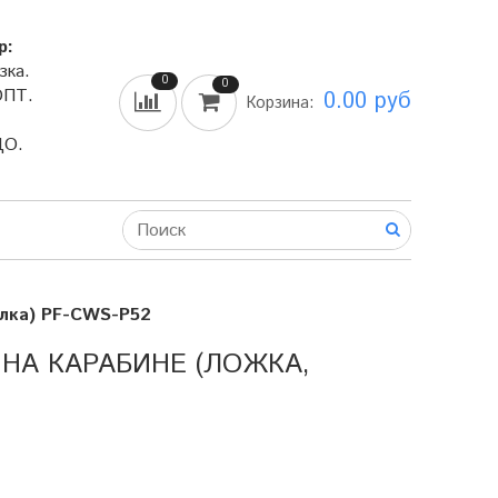
р:
зка.
0
0
ОПТ.
0.00 руб
Корзина:
ДО.
илка) PF-CWS-P52
НА КАРАБИНЕ (ЛОЖКА,