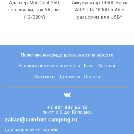
Адаптер MobiCool Y50,
Аккумулятор 14500 Fenix
т.эл. хол-ки, ток 5А, пит.
ARB-L14 1600U mAh с
(12/220V)
разъемом для USB*
Политика конфиденциальности и оферта
Условия обмена и возврата
Блог
Каталог
Контакты
Доставка
Оплата
+7 901 907 65 12
пн-пт с 9 до 18 по мск
zakaz@comfort-camping.ru
для запросов от юр.лиц