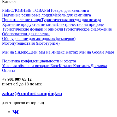
Каталог
РЫБОЛОВНЫЕ ТОВАРЫ
Товары для кемпинга
Надувные резиновые лодки
Мебель для кемпинга
Приготовление пищи
Туристическая посуда для похода
Хранение продуктов питания
Электричество на природе
Туристические фонари и бинокли
Туристическое снаряжение
Обогреватели для палатки
Оборудование для автодомов (кемперов)
Мотопутешествия (мототуризм)
Мы на Яндекс.Дзен
Мы на Яндекс.Картах
Мы на Google Maps
Политика конфиденциальности и оферта
Условия обмена и возврата
Блог
Каталог
Контакты
Доставка
Оплата
+7 901 907 65 12
пн-пт с 9 до 18 по мск
zakaz@comfort-camping.ru
для запросов от юр.лиц