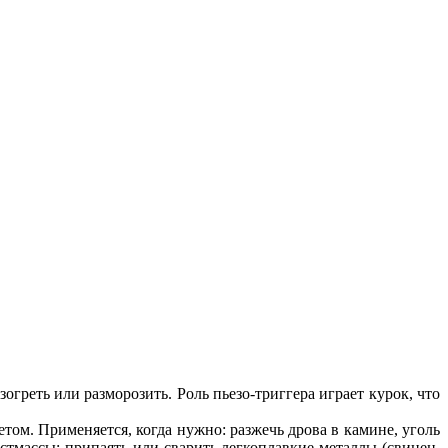
огреть или разморозить. Роль пьезо-триггера играет курок, что
том. Применяется, когда нужно: разжечь дрова в камине, уголь
астмассы; припаять или сварить легкоплавкие металлы (свинец,