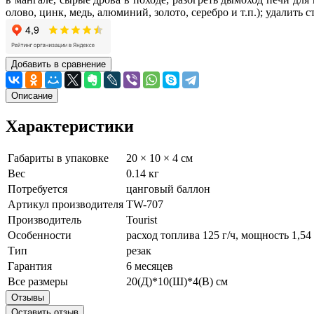
олово, цинк, медь, алюминий, золото, серебро и т.п.); удалить 
Добавить в сравнение
Описание
Характеристики
Габариты в упаковке
20 × 10 × 4 см
Вес
0.14 кг
Потребуется
цанговый баллон
Артикул производителя
TW-707
Производитель
Tourist
Особенности
расход топлива 125 г/ч, мощность 1,54
Тип
резак
Гарантия
6 месяцев
Все размеры
20(Д)*10(Ш)*4(В) см
Отзывы
Оставить отзыв