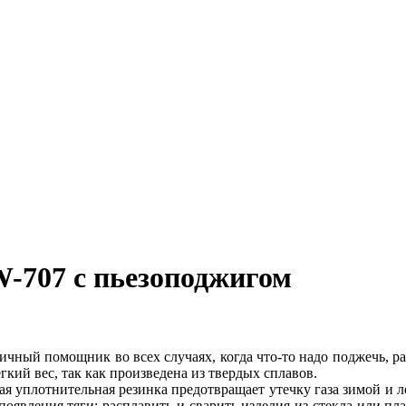
W-707 с пьезоподжигом
чный помощник во всех случаях, когда что-то надо поджечь, раз
кий вес, так как произведена из твердых сплавов.
ая уплотнительная резинка предотвращает утечку газа зимой и ле
 появления тяги; расплавить и сварить изделия из стекла или пл