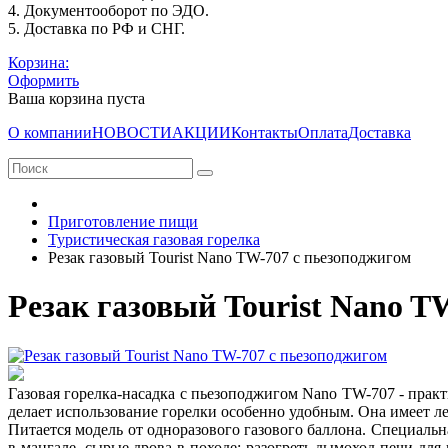
4. Документооборот по ЭДО.
5. Доставка по РФ и СНГ.
Корзина:
Оформить
Ваша корзина пуста
О компании
НОВОСТИ
АКЦИИ
Контакты
Оплата
Доставка
Приготовление пищи
Туристическая газовая горелка
Резак газовый Tourist Nano TW-707 с пьезоподжигом
Резак газовый Tourist Nano T
Газовая горелка-насадка с пьезоподжигом Nano TW-707 - практи
делает использование горелки особенно удобным. Она имеет лег
Питается модель от одноразового газового баллона. Специальн
в мангале, сырые дрова в походе; разогреть дымоход печи для