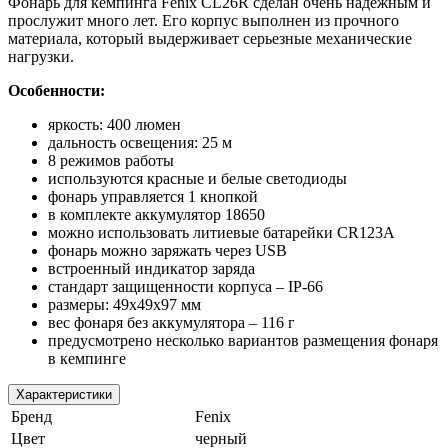
Фонарь для кемпинга Fenix CL26R сделан очень надежным и
прослужит много лет. Его корпус выполнен из прочного
материала, который выдерживает серьезные механические
нагрузки.
Особенности:
яркость: 400 люмен
дальность освещения: 25 м
8 режимов работы
используются красные и белые светодиоды
фонарь управляется 1 кнопкой
в комплекте аккумулятор 18650
можно использовать литиевые батарейки CR123A
фонарь можно заряжать через USB
встроенный индикатор заряда
стандарт защищенности корпуса – IP-66
размеры: 49х49х97 мм
вес фонаря без аккумулятора – 116 г
предусмотрено несколько вариантов размещения фонаря
в кемпинге
Характеристики
Бренд
Fenix
Цвет
черный